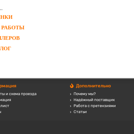
--
ИНКИ
 РАБОТЫ
ЛЛЕРОВ
АЛОГ
рмация
Дополнительно
ты и схема проезда
Почему мы?
мация
Надёжный поставщик
-лист
Работа с претензиями
ы
Статьи