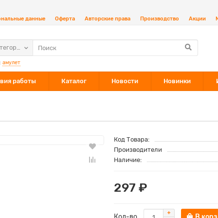
ональные данные
Оферта
Авторские права
Производство
Акции
атегории
:
амулет
вия работы
Каталог
Новости
Новинки
Код Товара:
Производители
Наличие:
297 ₽
Кол-во
В кор