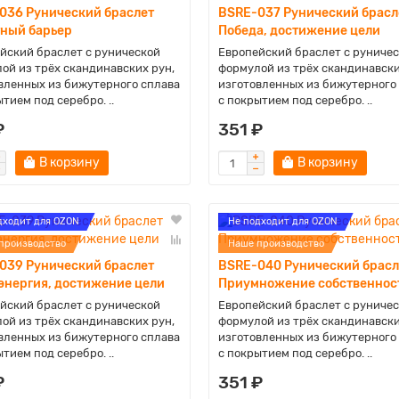
036 Рунический браслет
BSRE-037 Рунический брасл
ный барьер
Победа, достижение цели
йский браслет с рунической
Европейский браслет с руниче
ой из трёх скандинавских рун,
формулой из трёх скандинавски
вленных из бижутерного сплава
изготовленных из бижутерного
тием под серебро. ..
с покрытием под серебро. ..
₽
351 ₽
В корзину
В корзину
дходит для OZON
Не подходит для OZON
производство
Наше производство
039 Рунический браслет
BSRE-040 Рунический брасл
 энергия, достижение цели
Приумножение собственнос
йский браслет с рунической
Европейский браслет с руниче
ой из трёх скандинавских рун,
формулой из трёх скандинавски
вленных из бижутерного сплава
изготовленных из бижутерного
тием под серебро. ..
с покрытием под серебро. ..
₽
351 ₽