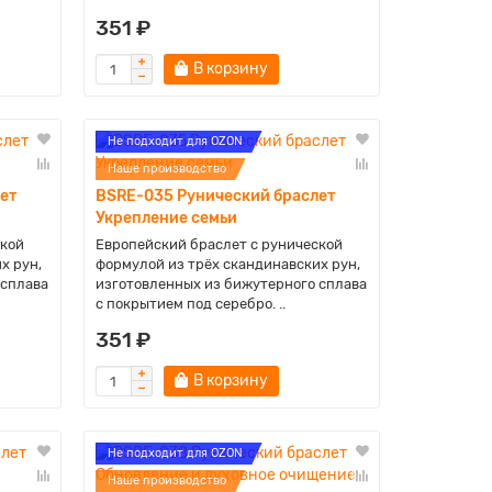
351 ₽
В корзину
Не подходит для OZON
Наше производство
ет
BSRE-035 Рунический браслет
Укрепление семьи
ской
Европейский браслет с рунической
х рун,
формулой из трёх скандинавских рун,
 сплава
изготовленных из бижутерного сплава
с покрытием под серебро. ..
351 ₽
В корзину
Не подходит для OZON
Наше производство