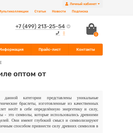
Личный кабинет
Мультиколлекции
Статьи
Новости
Подписка
+7 (499) 213-25-54
0
Информация
Прайс-лист
Контакты
Е
иле оптом от
 данной категории представлены уникальные
унические браслеты, изготовленные из качественных
ет несёт в себе определённую энергетику и силу,
ны - это символы, которые использовались древними
 целей. Они имеют глубокий смысл и символизируют
личным способом привнести силу древних символов в