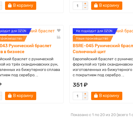
В корзину
В корзину
дходит для OZON
Не подходит для OZON
производство
Наше производство
043 Рунический браслет
BSRE-045 Рунический брасл
в в бизнесе
Солнечный щит
йский браслет с рунической
Европейский браслет с руниче
ой из трёх скандинавских рун,
формулой из трёх скандинавски
вленных из бижутерного сплава
изготовленных из бижутерного
тием под серебро. ..
с покрытием под серебро. ..
₽
351 ₽
В корзину
В корзину
Показано с 1 по 20 из 20 (всего 1