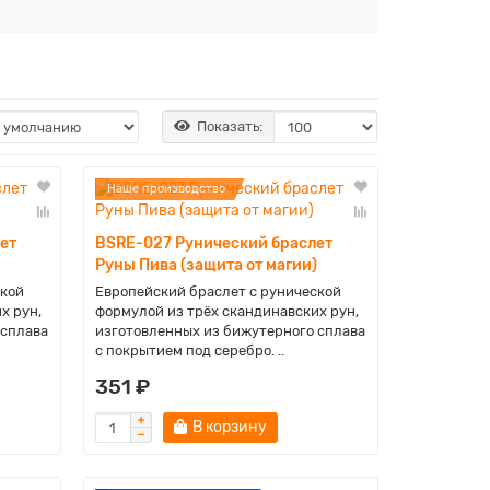
Показать:
Наше производство
ет
BSRE-027 Рунический браслет
Руны Пива (защита от магии)
ской
Европейский браслет с рунической
х рун,
формулой из трёх скандинавских рун,
 сплава
изготовленных из бижутерного сплава
с покрытием под серебро. ..
351 ₽
В корзину