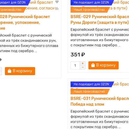
дходит для OZON
Не подходит для OZON
производство
Наше производство
028 Рунический браслет
BSRE-029 Рунический брасл
рение, успокоение,
Руны Дороги (защита в пути)
сие
Европейский браслет с руниче
формулой из трёх скандинавски
йский браслет с рунической
изготовленных из бижутерного
ой из трёх скандинавских рун,
с покрытием под серебро. ..
вленных из бижутерного сплава
тием под серебро. ..
351 ₽
₽
В корзину
В корзину
Не подходит для OZON
Наше производство
BSRE-031 Рунический брасл
Победа над злом
Европейский браслет с руниче
формулой из трёх скандинавски
изготовленных из бижутерного
с покрытием под серебро. ..