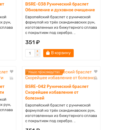
ет
BSRE-038 Рунический браслет
Обновление и духовное очищение
ской
Европейский браслет с рунической
х рун,
формулой из трёх скандинавских рун,
 сплава
изготовленных из бижутерного сплава
с покрытием под серебро. ..
351 ₽
В корзину
Наше производство
ет
BSRE-042 Рунический браслет
ти
Скорейшее избавление от
болезней
ской
х рун,
Европейский браслет с рунической
 сплава
формулой из трёх скандинавских рун,
изготовленных из бижутерного сплава
с покрытием под серебро. ..