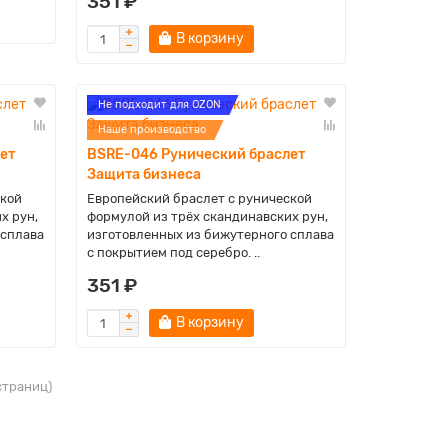
351 ₽
В корзину
Не подходит для OZON
Наше производство
ет
BSRE-046 Рунический браслет
Защита бизнеса
ской
Европейский браслет с рунической
х рун,
формулой из трёх скандинавских рун,
 сплава
изготовленных из бижутерного сплава
с покрытием под серебро. ..
351 ₽
В корзину
 страниц)