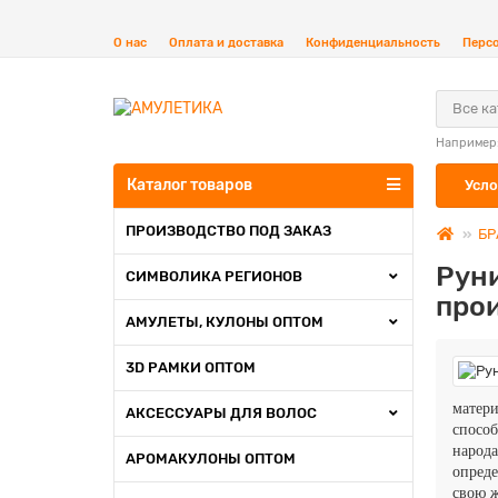
О нас
Оплата и доставка
Конфиденциальность
Перс
Все к
Например
Каталог товаров
Усло
ПРОИЗВОДСТВО ПОД ЗАКАЗ
БР
Руни
СИМВОЛИКА РЕГИОНОВ
про
АМУЛЕТЫ, КУЛОНЫ ОПТОМ
3D РАМКИ ОПТОМ
матер
АКСЕССУАРЫ ДЛЯ ВОЛОС
спосо
народ
АРОМАКУЛОНЫ ОПТОМ
опреде
свою 