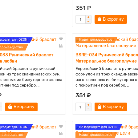
351 ₽
В корзину
дходит для OZON
Наше производство
производство
033 Рунический браслет
BSRE-034 Рунический брасл
 в любви
Материальное благополучие
йский браслет с рунической
Европейский браслет с руниче
ой из трёх скандинавских рун,
формулой из трёх скандинавски
вленных из бижутерного сплава
изготовленных из бижутерного
тием под серебро. ..
с покрытием под серебро. ..
₽
351 ₽
В корзину
В корзину
дходит для OZON
Не подходит для OZON
производство
Наше производство