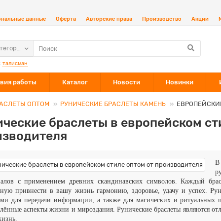
ональные данные
Оферта
Авторские права
Производство
Акции
атегории
:
талисман
вия работы
Каталог
Новости
Новинки
АСЛЕТЫ ОПТОМ
РУНИЧЕСКИЕ БРАСЛЕТЫ КАМЕНЬ
ЕВРОПЕЙСКИ
ческие браслеты в европейском ст
изводителя
В
р
иалов с применением древних скандинавских символов. Каждый брасл
бную привнести в вашу жизнь гармонию, здоровье, удачу и успех. Ру
ами для передачи информации, а также для магических и ритуальных
лённые аспекты жизни и мироздания. Рунические браслеты являются от
жизнь.