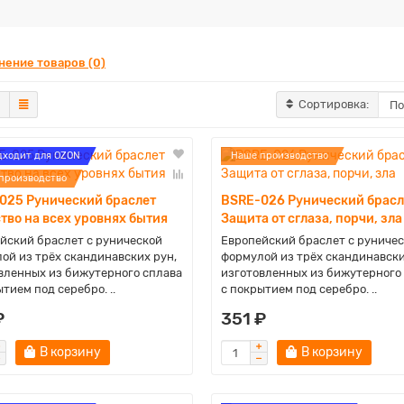
нение товаров (0)
Сортировка:
дходит для OZON
Наше производство
производство
025 Рунический браслет
BSRE-026 Рунический брасл
тво на всех уровнях бытия
Защита от сглаза, порчи, зла
йский браслет с рунической
Европейский браслет с руниче
ой из трёх скандинавских рун,
формулой из трёх скандинавски
вленных из бижутерного сплава
изготовленных из бижутерного
тием под серебро. ..
с покрытием под серебро. ..
₽
351 ₽
В корзину
В корзину