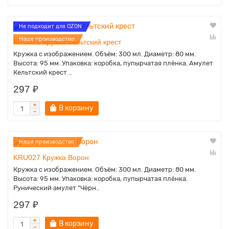
Не подходит для OZON
Наше производство
KRU026 Кружка Кельтский крест
Кружка с изображением. Объём: 300 мл. Диаметр: 80 мм.
Высота: 95 мм. Упаковка: коробка, пупырчатая плёнка. Амулет
Кельтский крест ..
297 ₽
В корзину
Наше производство
KRU027 Кружка Ворон
Кружка с изображением. Объём: 300 мл. Диаметр: 80 мм.
Высота: 95 мм. Упаковка: коробка, пупырчатая плёнка.
Рунический амулет "Чёрн..
297 ₽
В корзину