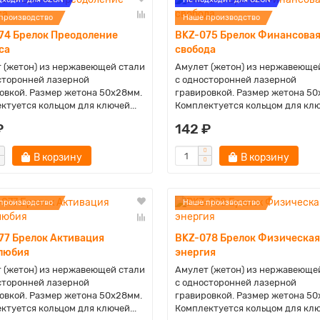
производство
Наше производство
74 Брелок Преодоление
BKZ-075 Брелок Финансова
са
свобода
 (жетон) из нержавеющей стали
Амулет (жетон) из нержавеюще
сторонней лазерной
с односторонней лазерной
овкой. Размер жетона 50х28мм.
гравировкой. Размер жетона 50
ктуется кольцом для ключей...
Комплектуется кольцом для ключ
₽
142 ₽
В корзину
В корзину
производство
Наше производство
77 Брелок Активация
BKZ-078 Брелок Физическая
любия
энергия
 (жетон) из нержавеющей стали
Амулет (жетон) из нержавеюще
сторонней лазерной
с односторонней лазерной
овкой. Размер жетона 50х28мм.
гравировкой. Размер жетона 50
ктуется кольцом для ключей...
Комплектуется кольцом для ключ