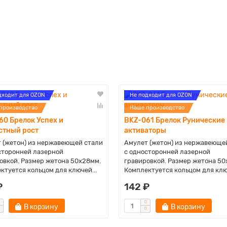
дходит для OZON
Не подходит для OZON
производство
Наше производство
60 Брелок Успех и
BKZ-061 Брелок Рунические
стный рост
активаторы
 (жетон) из нержавеющей стали
Амулет (жетон) из нержавеюще
сторонней лазерной
с односторонней лазерной
овкой. Размер жетона 50х28мм.
гравировкой. Размер жетона 50
ктуется кольцом для ключей...
Комплектуется кольцом для ключ
₽
142 ₽
В корзину
В корзину