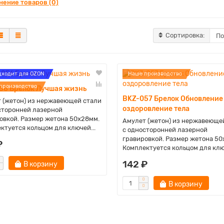
нение товаров (0)
Сортировка:
дходит для OZON
Наше производство
производство
56 Брелок Лучшая жизнь
BKZ-057 Брелок Обновление
 (жетон) из нержавеющей стали
оздоровление тела
сторонней лазерной
овкой. Размер жетона 50х28мм.
Амулет (жетон) из нержавеюще
ктуется кольцом для ключей...
с односторонней лазерной
гравировкой. Размер жетона 50
₽
Комплектуется кольцом для ключ
142 ₽
В корзину
В корзину