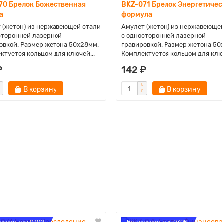
70 Брелок Божественная
BKZ-071 Брелок Энергетиче
а
формула
 (жетон) из нержавеющей стали
Амулет (жетон) из нержавеюще
сторонней лазерной
с односторонней лазерной
овкой. Размер жетона 50х28мм.
гравировкой. Размер жетона 50
ктуется кольцом для ключей...
Комплектуется кольцом для ключ
₽
142 ₽
В корзину
В корзину
дходит для OZON
Не подходит для OZON