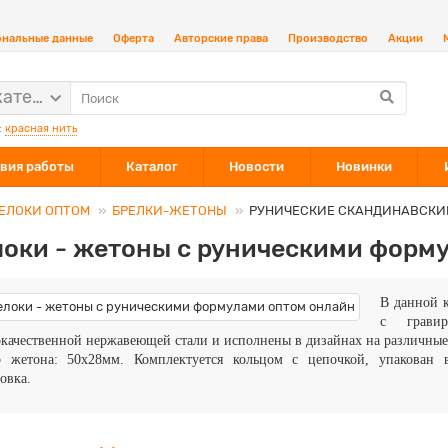
ональные данные
Оферта
Авторские права
Производство
Акции
категории
:
красная нить
вия работы
Каталог
Новости
Новинки
ЕЛОКИ ОПТОМ
БРЕЛКИ-ЖЕТОНЫ
РУНИЧЕСКИЕ СКАНДИНАВСКИ
локи - жетоны с руническими форм
В данной 
с грави
качественной нержавеющей стали и исполнены в дизайнах на различные
р жетона: 50x28мм. Комплектуется
кольцом с цепочкой
, упакован 
овка.