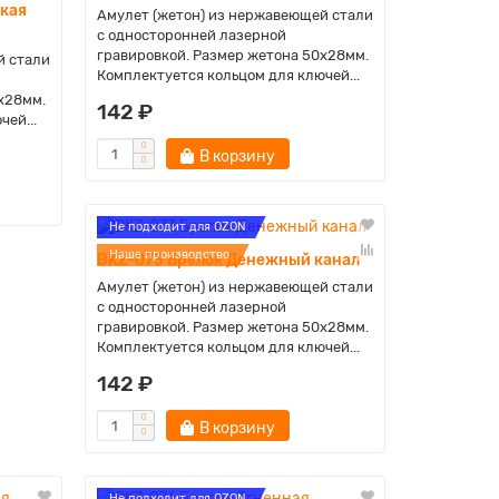
ская
Амулет (жетон) из нержавеющей стали
с односторонней лазерной
гравировкой. Размер жетона 50х28мм.
й стали
Комплектуется кольцом для ключей...
х28мм.
142 ₽
ей...
В корзину
Не подходит для OZON
Наше производство
BKZ-073 Брелок Денежный канал
Амулет (жетон) из нержавеющей стали
с односторонней лазерной
гравировкой. Размер жетона 50х28мм.
Комплектуется кольцом для ключей...
142 ₽
В корзину
Не подходит для OZON