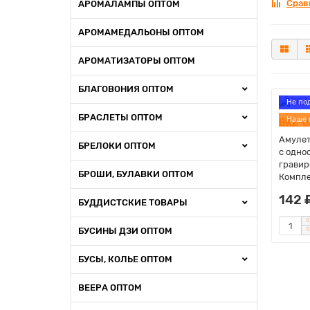
Срав
АРОМАЛАМПЫ ОПТОМ
АРОМАМЕДАЛЬОНЫ ОПТОМ
АРОМАТИЗАТОРЫ ОПТОМ
БЛАГОВОНИЯ ОПТОМ
Не по
БРАСЛЕТЫ ОПТОМ
Наше 
BKZ-0
Амулет
БРЕЛОКИ ОПТОМ
с одно
гравир
БРОШИ, БУЛАВКИ ОПТОМ
Компле
142 
БУДДИСТСКИЕ ТОВАРЫ
БУСИНЫ ДЗИ ОПТОМ
БУСЫ, КОЛЬЕ ОПТОМ
ВЕЕРА ОПТОМ