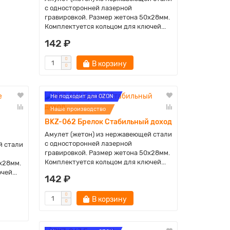
с односторонней лазерной
гравировкой. Размер жетона 50х28мм.
Комплектуется кольцом для ключей...
142 ₽
В корзину
Не подходит для OZON
Наше производство
BKZ-062 Брелок Стабильный доход
Амулет (жетон) из нержавеющей стали
с односторонней лазерной
й стали
гравировкой. Размер жетона 50х28мм.
Комплектуется кольцом для ключей...
х28мм.
ей...
142 ₽
В корзину