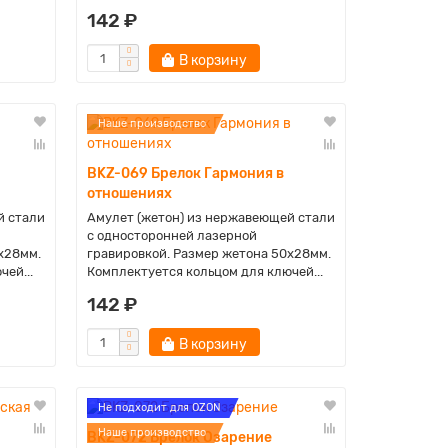
142 ₽
В корзину
Наше производство
BKZ-069 Брелок Гармония в
отношениях
й стали
Амулет (жетон) из нержавеющей стали
с односторонней лазерной
х28мм.
гравировкой. Размер жетона 50х28мм.
ей...
Комплектуется кольцом для ключей...
142 ₽
В корзину
Не подходит для OZON
Наше производство
BKZ-072 Брелок Озарение