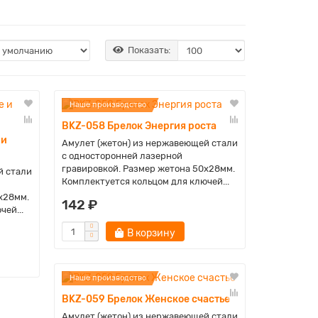
Показать:
Наше производство
BKZ-058 Брелок Энергия роста
 и
Амулет (жетон) из нержавеющей стали
с односторонней лазерной
гравировкой. Размер жетона 50х28мм.
й стали
Комплектуется кольцом для ключей...
х28мм.
142 ₽
ей...
В корзину
Наше производство
BKZ-059 Брелок Женское счастье
Амулет (жетон) из нержавеющей стали