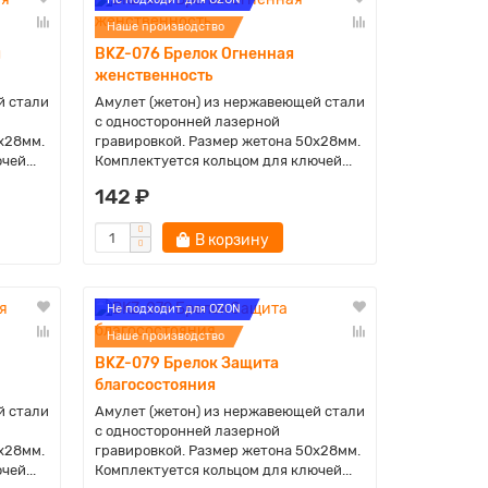
Наше производство
я
BKZ-076 Брелок Огненная
женственность
й стали
Амулет (жетон) из нержавеющей стали
с односторонней лазерной
х28мм.
гравировкой. Размер жетона 50х28мм.
ей...
Комплектуется кольцом для ключей...
142 ₽
В корзину
Не подходит для OZON
Наше производство
BKZ-079 Брелок Защита
благосостояния
й стали
Амулет (жетон) из нержавеющей стали
с односторонней лазерной
х28мм.
гравировкой. Размер жетона 50х28мм.
ей...
Комплектуется кольцом для ключей...