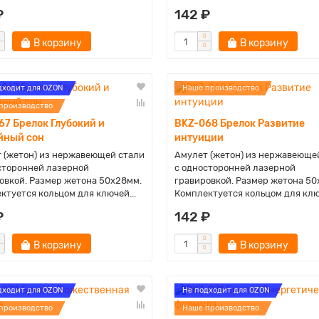
₽
142 ₽
В корзину
В корзину
дходит для OZON
Наше производство
производство
67 Брелок Глубокий и
BKZ-068 Брелок Развитие
йный сон
интуиции
 (жетон) из нержавеющей стали
Амулет (жетон) из нержавеюще
сторонней лазерной
с односторонней лазерной
овкой. Размер жетона 50х28мм.
гравировкой. Размер жетона 50
ктуется кольцом для ключей...
Комплектуется кольцом для ключ
₽
142 ₽
В корзину
В корзину
дходит для OZON
Не подходит для OZON
производство
Наше производство