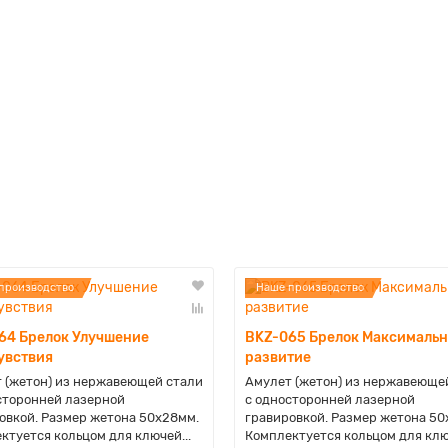
производство
Наше производство
64 Брелок Улучшение
BKZ-065 Брелок Максимальн
увствия
развитие
 (жетон) из нержавеющей стали
Амулет (жетон) из нержавеюще
сторонней лазерной
с односторонней лазерной
овкой. Размер жетона 50х28мм.
гравировкой. Размер жетона 50
ктуется кольцом для ключей...
Комплектуется кольцом для ключ