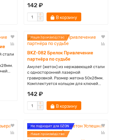
142 ₽
В корзину
Наше производство
ие
BKZ-082 Брелок Привлечение
й стали
партнёра по судьбе
х28мм.
Амулет (жетон) из нержавеющей стали
ей...
с односторонней лазерной
гравировкой. Размер жетона 50х28мм.
Комплектуется кольцом для ключей...
142 ₽
В корзину
Не подходит для OZON
Наше производство