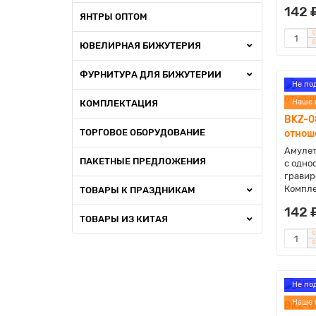
142 
ЯНТРЫ ОПТОМ
ЮВЕЛИРНАЯ БИЖУТЕРИЯ
ФУРНИТУРА ДЛЯ БИЖУТЕРИИ
Не по
Наше 
КОМПЛЕКТАЦИЯ
BKZ-0
ТОРГОВОЕ ОБОРУДОВАНИЕ
отнош
Амулет
ПАКЕТНЫЕ ПРЕДЛОЖЕНИЯ
с одно
гравир
Компле
ТОВАРЫ К ПРАЗДНИКАМ
142 
ТОВАРЫ ИЗ КИТАЯ
Не по
Наше 
BKZ-0