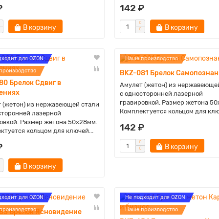
₽
142 ₽
В корзину
В корзину
дходит для OZON
Наше производство
производство
BKZ-081 Брелок Самопознан
80 Брелок Сдвиг в
Амулет (жетон) из нержавеюще
ениях
с односторонней лазерной
гравировкой. Размер жетона 50
 (жетон) из нержавеющей стали
Комплектуется кольцом для ключ
сторонней лазерной
овкой. Размер жетона 50х28мм.
142 ₽
ктуется кольцом для ключей...
₽
В корзину
В корзину
дходит для OZON
Не подходит для OZON
производство
Наше производство
83 Брелок Ясновидение