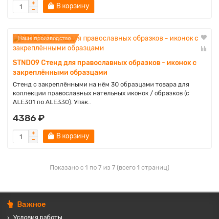
В корзину
Наше производство
STND09 Стенд для православных образков - иконок с
закреплёнными образцами
Стенд с закреплёнными на нём 30 образцами товара для
коллекции православных нательных иконок / образков (с
ALE301 по ALE330). Упак..
4386 ₽
В корзину
Показано с 1 по 7 из 7 (всего 1 страниц)
Важное
Условия работы