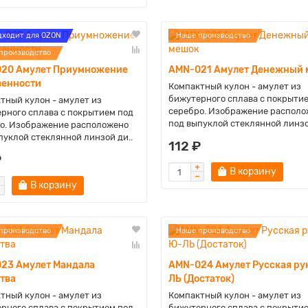
дходит для OZON
Наше производство
производство
20 Амулет Приумножение
AMN-021 Амулет Денежный 
венности
Компактный кулон - амулет из
бижутерного сплава с покрыти
тный кулон - амулет из
серебро. Изображение располо
рного сплава с покрытием под
под выпуклой стеклянной линзо
о. Изображение расположено
пуклой стеклянной линзой ди..
112 ₽
₽
В корзину
В корзину
производство
Наше производство
23 Амулет Мандала
AMN-024 Амулет Русская ру
ства
ЛЬ (Достаток)
тный кулон - амулет из
Компактный кулон - амулет из
рного сплава с покрытием под
бижутерного сплава с покрыти