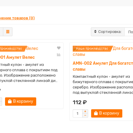
нение товаров (0)
Сортировка:
производство
Наше производство
01 Амулет Велес
AMN-002 Амулет Для богатст
тный кулон - амулет из
славы
рного сплава с покрытием под
о. Изображение расположено
Компактный кулон - амулет из
пуклой стеклянной линзой ди..
бижутерного сплава с покрыти
серебро. Изображение располо
₽
под выпуклой стеклянной линзо
В корзину
112 ₽
В корзину