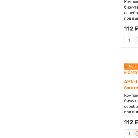
Компак
бижуте
серебр
под вы
112 
Наше 
AMN-0
богат
Компак
бижуте
серебр
под вы
112 