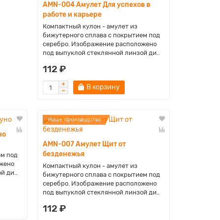
AMN-004 Амулет Для успехов в
работе и карьере
Компактный кулон - амулет из
бижутерного сплава с покрытием под
серебро. Изображение расположено
под выпуклой стеклянной линзой ди..
112 ₽
В корзину
Наше производство
но
AMN-007 Амулет Щит от
безденежья
ем под
жено
Компактный кулон - амулет из
й ди..
бижутерного сплава с покрытием под
серебро. Изображение расположено
под выпуклой стеклянной линзой ди..
112 ₽