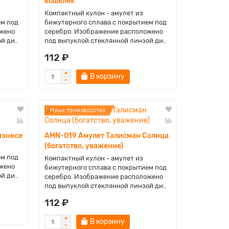
кошелёк
Компактный кулон - амулет из
ем под
бижутерного сплава с покрытием под
жено
серебро. Изображение расположено
й ди..
под выпуклой стеклянной линзой ди..
112 ₽
В корзину
Наше производство
изнесе
AMN-019 Амулет Талисман Солнца
(богатство, уважение)
ем под
Компактный кулон - амулет из
жено
бижутерного сплава с покрытием под
й ди..
серебро. Изображение расположено
под выпуклой стеклянной линзой ди..
112 ₽
В корзину