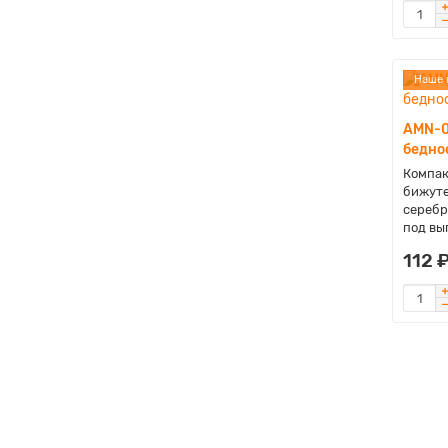
Наше 
AMN-0
беднос
Компак
бижуте
серебр
под вы
112 