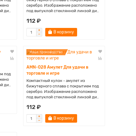
жено
серебро. Изображение расположено
й ди..
под выпуклой стеклянной линзой ди..
112 ₽
В корзину
Наше производство
AMN-028 Амулет Для удачи в
торговле и игре
ем под
жено
Компактный кулон - амулет из
й ди..
бижутерного сплава с покрытием под
серебро. Изображение расположено
под выпуклой стеклянной линзой ди..
112 ₽
В корзину