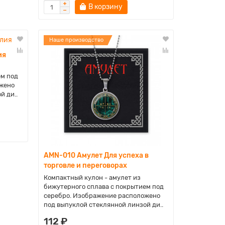
В корзину
Наше производство
ия
ем под
жено
й ди..
AMN-010 Амулет Для успеха в
торговле и переговорах
Компактный кулон - амулет из
бижутерного сплава с покрытием под
серебро. Изображение расположено
под выпуклой стеклянной линзой ди..
112 ₽