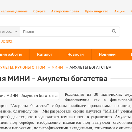
ональные данные
Оферта
Авторские права
Производство
Акции
атегории
:
амулет
вия работы
Каталог
Новости
Новинки
УЛЕТЫ, КУЛОНЫ ОПТОМ
МИНИ
АМУЛЕТЫ БОГАТСТВА
ия МИНИ - Амулеты богатства
Коллекция из 30 магических аму
благополучие как в финансов
кцию
"Амулеты богатства" собраны наиболее продаваемые позиции, 
тание, благополучие".
Мы разработали серию амулетов "МИНИ" уменьш
циях) для тех, кто предпочитает компактность в украшениях. Амулеты
тием под серебро, изображение находится под выпуклой стеклянн
овыми цепочками, полиграфическими вкладышами, этикетками с описа