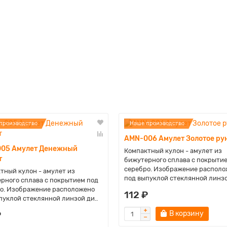
производство
Наше производство
AMN-006 Амулет Золотое ру
05 Амулет Денежный
Компактный кулон - амулет из
т
бижутерного сплава с покрыти
серебро. Изображение располо
тный кулон - амулет из
под выпуклой стеклянной линзо
рного сплава с покрытием под
о. Изображение расположено
112 ₽
пуклой стеклянной линзой ди..
₽
В корзину