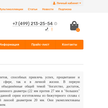
Личный кабинет
Мультиколлекции
Статьи
Новости
Подписка
+7 (499) 213-25-54
0
Информация
Прайс-лист
Контакты
летов, способных привлечь успех, процветание и
ой сфере, так и в личной жизни. В первую
объединённые общей темой "богатство, достаток,
енного диаметра (22 мм против 27 мм в "больших"
 данной серии изготовлены из бижутерного сплава с
ой линзой диаметром 20 мм. Они укомплектованы
нием.