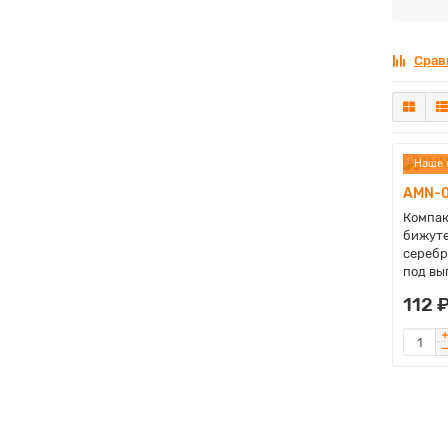
Срав
Наше 
AMN-0
Компак
бижуте
серебр
под вы
112 