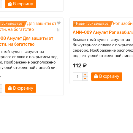
В корзину
производство
Наше производство
AMN-009 Амулет Рог изобил
08 Амулет Для защиты от
Компактный кулон - амулет из
ти, на богатство
бижутерного сплава с покрыти
серебро. Изображение располо
тный кулон - амулет из
под выпуклой стеклянной линзо
рного сплава с покрытием под
о. Изображение расположено
112 ₽
пуклой стеклянной линзой ди..
₽
В корзину
В корзину