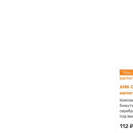
Наше 
AMN-0
магни
Компак
бижуте
серебр
под вы
112 