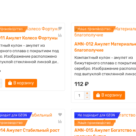
производство
Наше производство
11 Амулет Колесо Фортуны
AMN-012 Амулет Материаль
тный кулон - амулет из
благополучие
рного сплава с покрытием под
о. Изображение расположено
Компактный кулон - амулет из
пуклой стеклянной линзой ди..
бижутерного сплава с покрыти
серебро. Изображение располо
₽
под выпуклой стеклянной линзо
В корзину
112 ₽
В корзину
дходит для OZON
Не подходит для OZON
производство
Наше производство
14 Амулет Стабильный рост
AMN-015 Амулет Богатство н