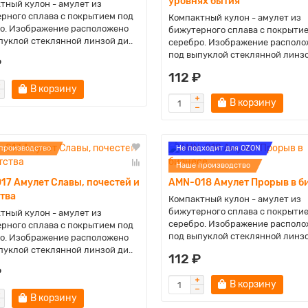
уровнях бытия
тный кулон - амулет из
рного сплава с покрытием под
Компактный кулон - амулет из
о. Изображение расположено
бижутерного сплава с покрыти
пуклой стеклянной линзой ди..
серебро. Изображение располо
под выпуклой стеклянной линзо
₽
112 ₽
В корзину
В корзину
производство
Не подходит для OZON
Наше производство
17 Амулет Славы, почестей и
AMN-018 Амулет Прорыв в б
ства
Компактный кулон - амулет из
бижутерного сплава с покрыти
тный кулон - амулет из
серебро. Изображение располо
рного сплава с покрытием под
под выпуклой стеклянной линзо
о. Изображение расположено
пуклой стеклянной линзой ди..
112 ₽
₽
В корзину
В корзину