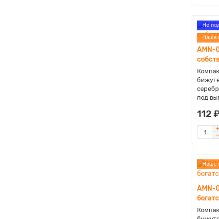
Не по
Наше 
AMN-0
собст
Компак
бижуте
серебр
под вы
112 
Наше 
AMN-0
богат
Компак
бижуте