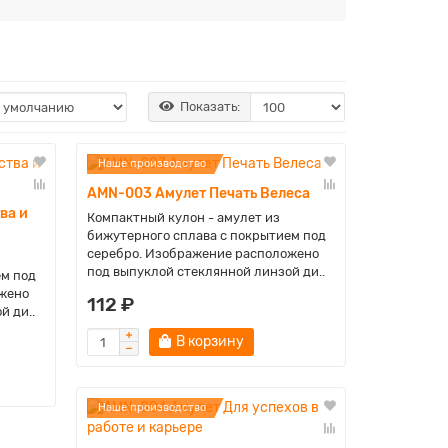
Показать:
Наше производство
AMN-003 Амулет Печать Велеса
ва и
Компактный кулон - амулет из
бижутерного сплава с покрытием под
серебро. Изображение расположено
под выпуклой стеклянной линзой ди..
ем под
жено
112 ₽
й ди..
В корзину
Наше производство