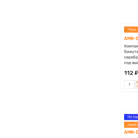
Наше 
AMN-0
Компак
бижуте
серебр
под вы
112 
Не по
Наше 
AMN-0