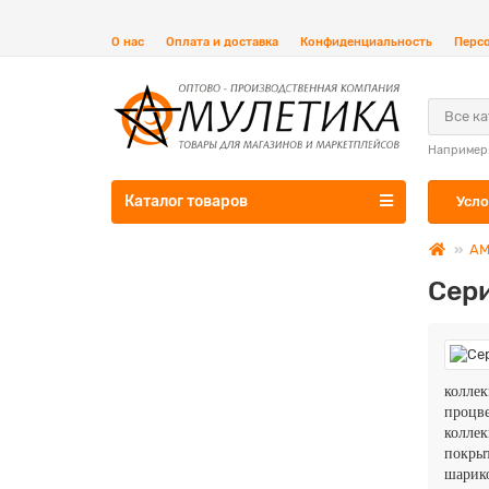
О нас
Оплата и доставка
Конфиденциальность
Перс
Все к
Например
Каталог товаров
Усло
АМ
Сер
колле
процве
коллек
покры
шарик