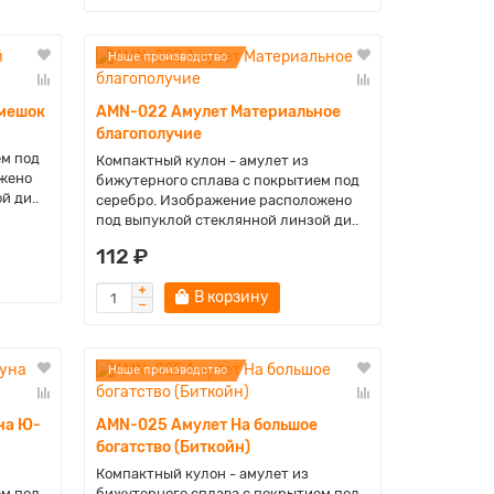
Наше производство
мешок
AMN-022 Амулет Материальное
благополучие
ем под
Компактный кулон - амулет из
жено
бижутерного сплава с покрытием под
й ди..
серебро. Изображение расположено
под выпуклой стеклянной линзой ди..
112 ₽
В корзину
Наше производство
на Ю-
AMN-025 Амулет На большое
богатство (Биткойн)
Компактный кулон - амулет из
ем под
бижутерного сплава с покрытием под