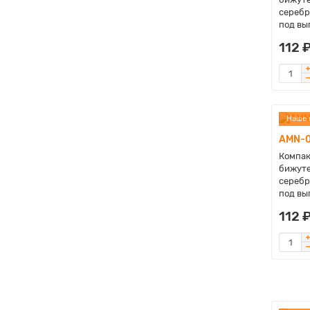
серебр
под вы
112 
Наше 
AMN-0
Компак
бижуте
серебр
под вы
112 