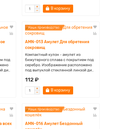
В корзину
Наше производство
ное
AMN-013 Амулет Для обретения
сокровищ
Компактный кулон - амулет из
ем под
бижутерного сплава с покрытием под
жено
серебро. Изображение расположено
й ди..
под выпуклой стеклянной линзой ди..
112 ₽
В корзину
Наше производство
а всех
AMN-016 Амулет Бездонный