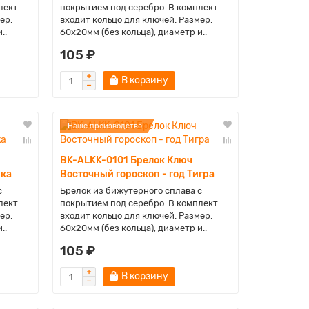
лект
покрытием под серебро. В комплект
ер:
входит кольцо для ключей. Размер:
..
60х20мм (без кольца), диаметр и..
105 ₽
В корзину
Наше производство
BK-ALKK-0101 Брелок Ключ
ыка
Восточный гороскоп - год Тигра
с
Брелок из бижутерного сплава с
лект
покрытием под серебро. В комплект
ер:
входит кольцо для ключей. Размер:
..
60х20мм (без кольца), диаметр и..
105 ₽
В корзину