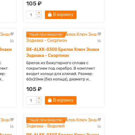
105 ₽
В корзину
Наше производство
Знаки
BK-ALKK-0300 Брелок Ключ Знаки
Зодиака - Скорпион
с
Брелок из бижутерного сплава с
лект
покрытием под серебро. В комплект
ер:
входит кольцо для ключей. Размер:
..
60х20мм (без кольца), диаметр и..
105 ₽
В корзину
Наше производство