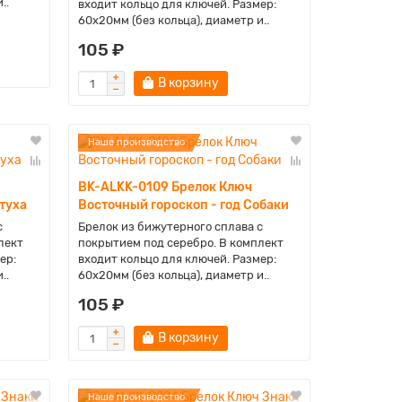
..
входит кольцо для ключей. Размер:
60х20мм (без кольца), диаметр и..
105 ₽
В корзину
Наше производство
BK-ALKK-0109 Брелок Ключ
туха
Восточный гороскоп - год Собаки
с
Брелок из бижутерного сплава с
лект
покрытием под серебро. В комплект
ер:
входит кольцо для ключей. Размер:
..
60х20мм (без кольца), диаметр и..
105 ₽
В корзину
Наше производство