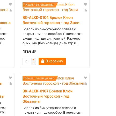
Наше производство
BK-ALKK-0104 Брелок Ключ
ракона
Восточный гороскоп - год Змеи
с
Брелок из бижутерного сплава с
лект
покрытием под серебро. В комплект
ер:
входит кольцо для ключей. Размер:
..
60х20мм (без кольца), диаметр и..
105 ₽
В корзину
Наше производство
BK-ALKK-0107 Брелок Ключ
озы
Восточный гороскоп - год
Обезьяны
с
лект
Брелок из бижутерного сплава с
ер:
покрытием под серебро. В комплект