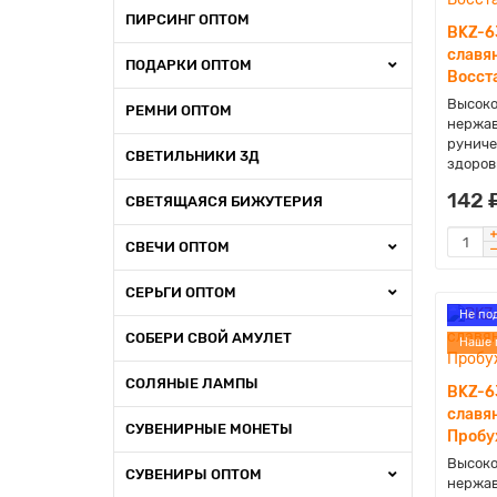
ПИРСИНГ ОПТОМ
BKZ-6
славя
ПОДАРКИ ОПТОМ
Восст
Высоко
РЕМНИ ОПТОМ
нержав
руниче
СВЕТИЛЬНИКИ 3Д
здоров
142 
СВЕТЯЩАЯСЯ БИЖУТЕРИЯ
СВЕЧИ ОПТОМ
СЕРЬГИ ОПТОМ
Не по
СОБЕРИ СВОЙ АМУЛЕТ
Наше 
СОЛЯНЫЕ ЛАМПЫ
BKZ-6
славя
СУВЕНИРНЫЕ МОНЕТЫ
Пробу
Высоко
СУВЕНИРЫ ОПТОМ
нержав