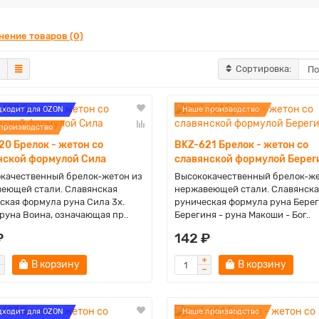
нение товаров (0)
Сортировка:
дходит для OZON
Наше производство
производство
20 Брелок - жетон со
BKZ-621 Брелок - жетон со
нской формулой Сила
славянской формулой Берег
качественный брелок-жетон из
Высококачественный брелок-же
еющей стали. Славянская
нержавеющей стали. Славянска
ская формула руна Сила 3x.
руническая формула руна Берег
 руна Воина, означающая пр..
Берегиня - руна Макоши - Бог..
₽
142 ₽
В корзину
В корзину
дходит для OZON
Наше производство