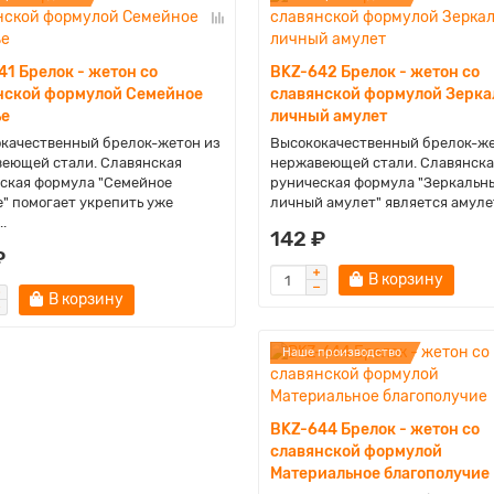
41 Брелок - жетон со
BKZ-642 Брелок - жетон со
нской формулой Семейное
славянской формулой Зерк
ье
личный амулет
качественный брелок-жетон из
Высококачественный брелок-же
еющей стали. Славянская
нержавеющей стали. Славянска
ская формула "Семейное
руническая формула "Зеркальн
е" помогает укрепить уже
личный амулет" является амулет
.
142 ₽
₽
В корзину
В корзину
Наше производство
BKZ-644 Брелок - жетон со
славянской формулой
Материальное благополучие