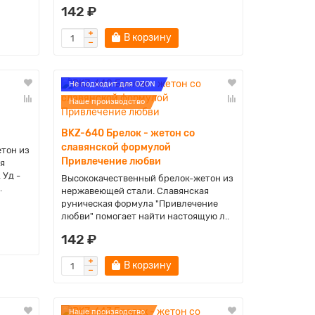
142 ₽
В корзину
Не подходит для OZON
Наше производство
BKZ-640 Брелок - жетон со
славянской формулой
тон из
Привлечение любви
я
 Уд -
Высококачественный брелок-жетон из
.
нержавеющей стали. Славянская
руническая формула "Привлечение
любви" помогает найти настоящую л..
142 ₽
В корзину
Наше производство