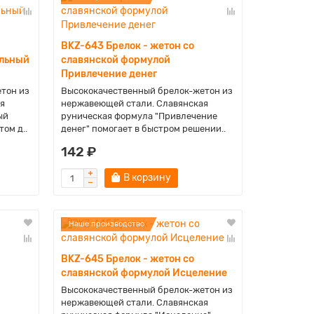
BKZ-643 Брелок - жетон со
альный
славянской формулой
Привлечение денег
тон из
Высококачественный брелок-жетон из
я
нержавеющей стали. Славянская
ый
руническая формула "Привлечение
ом д..
денег" помогает в быстром решении..
142 ₽
В корзину
Наше производство
BKZ-645 Брелок - жетон со
славянской формулой Исцеление
Высококачественный брелок-жетон из
нержавеющей стали. Славянская