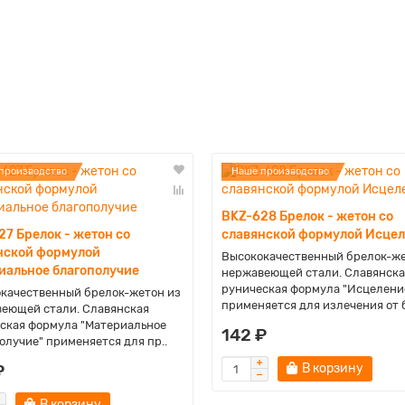
производство
Наше производство
BKZ-628 Брелок - жетон со
27 Брелок - жетон со
славянской формулой Исце
нской формулой
Высококачественный брелок-же
иальное благополучие
нержавеющей стали. Славянска
руническая формула "Исцелени
качественный брелок-жетон из
применяется для излечения от б
еющей стали. Славянская
ская формула "Материальное
142 ₽
олучие" применяется для пр..
₽
В корзину
В корзину