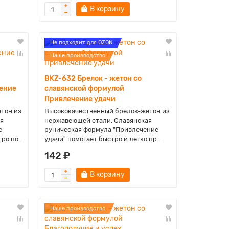
В корзину
Не подходит для OZON
Наше производство
BKZ-632 Брелок - жетон со
ение
славянской формулой
Привлечение удачи
тон из
Высококачественный брелок-жетон из
я
нержавеющей стали. Славянская
е
руническая формула "Привлечение
ро по..
удачи" помогает быстро и легко пр..
142 ₽
В корзину
Наше производство