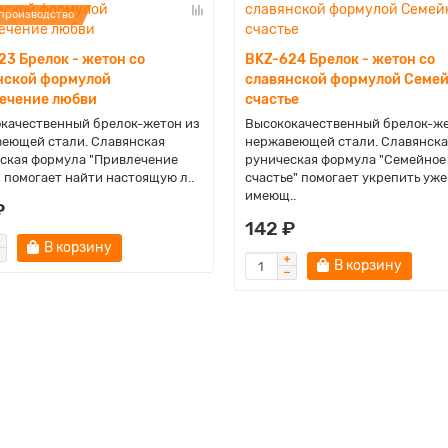
производство
23 Брелок - жетон со
BKZ-624 Брелок - жетон со
нской формулой
славянской формулой Семе
ечение любви
счастье
качественный брелок-жетон из
Высококачественный брелок-же
еющей стали. Славянская
нержавеющей стали. Славянска
ская формула "Привлечение
руническая формула "Семейное
 помогает найти настоящую л..
счастье" помогает укрепить уже
имеющ..
₽
142 ₽
В корзину
В корзину