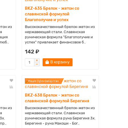
BKZ-635 Брелок - жетон со
славянской формулой
Благополучие и успех
тон из
Высококачественный брелок-жетон из
я
нержавеющей стали. Славянская
ация
руническая формула "Благополучие и
люб..
успех" привлекает финансовое б..
142 ₽
В корзину
Наше производство
BKZ-638 Брелок - жетон со
славянской формулой Берегиня
тон из
Высококачественный брелок-жетон из
я
нержавеющей стали. Славянская
3x.
руническая формула руна Берегиня 3x.
пр..
Берегиня - руна Макоши - Бог..