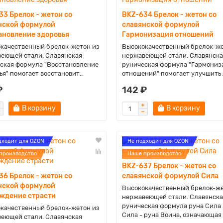
33 Брелок - жетон со
BKZ-634 Брелок - жетон со
нской формулой
славянской формулой
ановление здоровья
Гармонизация отношений
качественный брелок-жетон из
Высококачественный брелок-же
еющей стали. Славянская
нержавеющей стали. Славянска
ская формула "Восстановление
руническая формула "Гармониз
ья" помогает восстановит..
отношений" помогает улучшить 
₽
142 ₽
В корзину
В корзину
дходит для OZON
Не подходит для OZON
производство
Наше производство
BKZ-637 Брелок - жетон со
36 Брелок - жетон со
славянской формулой Сила
нской формулой
Высококачественный брелок-же
ждение страсти
нержавеющей стали. Славянска
руническая формула руна Сила 
качественный брелок-жетон из
Сила - руна Воина, означающая 
еющей стали. Славянская