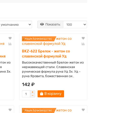
Показать:
Наше производство
BKZ-622 Брелок - жетон со
иня
славянской формулой Уд
тон из
Высококачественный брелок-жетон из
я
нержавеющей стали. Славянская
иня 3x.
руническая формула руна Уд 3x. Уд -
руна Яровита, божественная си..
142 ₽
В корзину
Наше производство