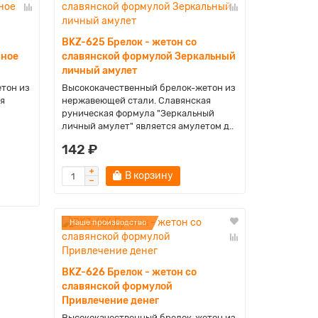
BKZ-625 Брелок - жетон со
йное
славянской формулой Зеркальный
личный амулет
тон из
Высококачественный брелок-жетон из
я
нержавеющей стали. Славянская
руническая формула "Зеркальный
личный амулет" является амулетом д..
142 ₽
В корзину
Наше производство
BKZ-626 Брелок - жетон со
славянской формулой
Привлечение денег
Высококачественный брелок-жетон из