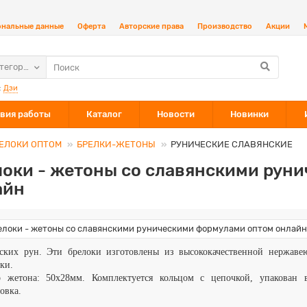
ональные данные
Оферта
Авторские права
Производство
Акции
атегории
:
Дзи
вия работы
Каталог
Новости
Новинки
ЕЛОКИ ОПТОМ
БРЕЛКИ-ЖЕТОНЫ
РУНИЧЕСКИЕ СЛАВЯНСКИЕ
локи - жетоны со славянскими рун
айн
нских рун. Эти брелоки изготовлены из высококачественной нержав
ки.
р жетона: 50x28мм. Комплектуется
кольцом с цепочкой
, упакован 
овка.