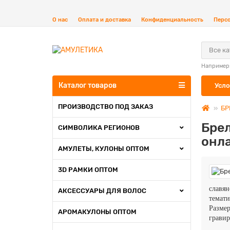
О нас
Оплата и доставка
Конфиденциальность
Перс
Все к
Например
Каталог товаров
Усло
ПРОИЗВОДСТВО ПОД ЗАКАЗ
БР
Бре
СИМВОЛИКА РЕГИОНОВ
онл
АМУЛЕТЫ, КУЛОНЫ ОПТОМ
3D РАМКИ ОПТОМ
славя
АКСЕССУАРЫ ДЛЯ ВОЛОС
темати
Разме
АРОМАКУЛОНЫ ОПТОМ
гравир