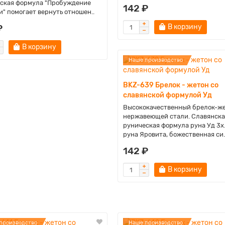
ская формула "Пробуждение
142 ₽
и" помогает вернуть отношен..
₽
В корзину
В корзину
Наше производство
BKZ-639 Брелок - жетон со
славянской формулой Уд
Высококачественный брелок-же
нержавеющей стали. Славянска
руническая формула руна Уд 3x.
руна Яровита, божественная си.
142 ₽
В корзину
производство
Наше производство