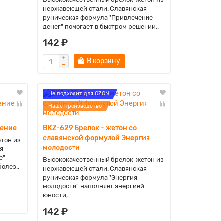
нержавеющей стали. Славянская
руническая формула "Привлечение
денег" помогает в быстром решении..
142 ₽
В корзину
Не подходит для OZON
Наше производство
ление
BKZ-629 Брелок - жетон со
славянской формулой Энергия
тон из
молодости
я
е"
Высококачественный брелок-жетон из
олез..
нержавеющей стали. Славянская
руническая формула "Энергия
молодости" наполняет энергией
юности,..
142 ₽