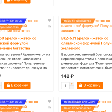
дходит для OZON
Наше производство
производство
30 Брелок - жетон со
BKZ-631 Брелок - жетон со
нской формулой
славянской формулой Получ
ечение богатства
желаемого
качественный брелок-жетон из
Высококачественный брелок-же
еющей стали. Славянская
нержавеющей стали. Славянска
ская формула "Привлечение
руническая формула "Получени
тва" привлекает денежную ма..
желаемого" помогает очень быст
₽
142 ₽
В корзину
В корзину
дходит для OZON
Не подходит для OZON
производство
Наше производство