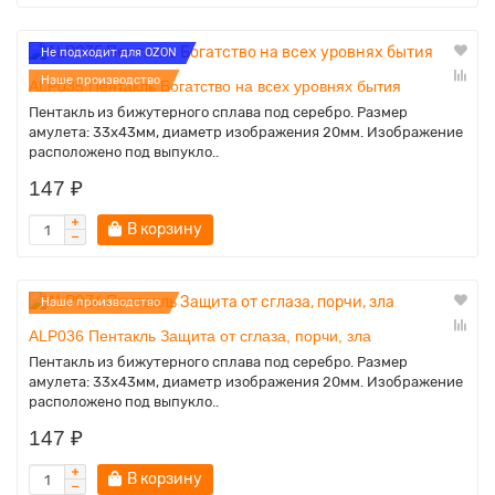
Не подходит для OZON
Наше производство
ALP035 Пентакль Богатство на всех уровнях бытия
Пентакль из бижутерного сплава под серебро. Размер
амулета: 33х43мм, диаметр изображения 20мм. Изображение
расположено под выпукло..
147 ₽
В корзину
Наше производство
ALP036 Пентакль Защита от сглаза, порчи, зла
Пентакль из бижутерного сплава под серебро. Размер
амулета: 33х43мм, диаметр изображения 20мм. Изображение
расположено под выпукло..
147 ₽
В корзину