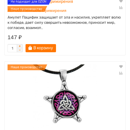
Не подходит для OZON
Наше производство
ALP002 Пентакль Примирения
Амулет Пацифик защищает от зла и насилия, укрепляет волю
к победе, дает силу свершить невозможное, приносит мир,
согласие, взаимоп..
147 ₽
В корзину
Наше производство