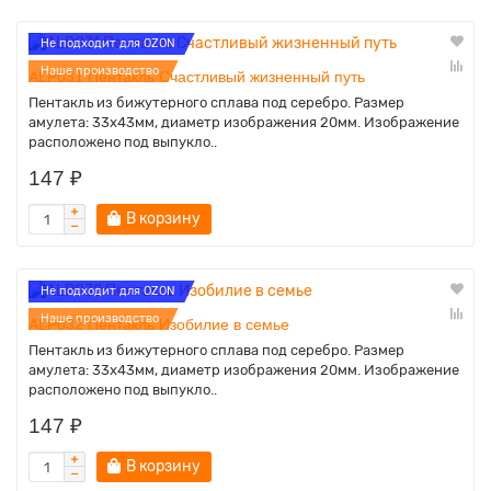
Не подходит для OZON
Наше производство
ALP031 Пентакль Cчacтливый жизнeнный пyть
Пентакль из бижутерного сплава под серебро. Размер
амулета: 33х43мм, диаметр изображения 20мм. Изображение
расположено под выпукло..
147 ₽
В корзину
Не подходит для OZON
Наше производство
ALP032 Пентакль Изобилие в семье
Пентакль из бижутерного сплава под серебро. Размер
амулета: 33х43мм, диаметр изображения 20мм. Изображение
расположено под выпукло..
147 ₽
В корзину