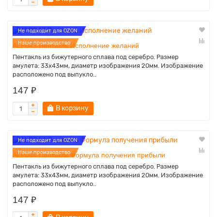
Не подходит для OZON
Наше производство
ALP043 Пентакль Исполнение желаний
Пентакль из бижутерного сплава под серебро. Размер
амулета: 33х43мм, диаметр изображения 20мм. Изображение
расположено под выпукло..
147 ₽
В корзину
Не подходит для OZON
Наше производство
ALP044 Пентакль Формула получения прибыли
Пентакль из бижутерного сплава под серебро. Размер
амулета: 33х43мм, диаметр изображения 20мм. Изображение
расположено под выпукло..
147 ₽