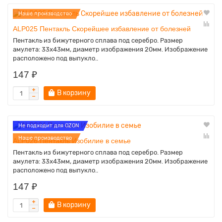
Наше производство
ALP025 Пентакль Скорейшее избавление от болезней
Пентакль из бижутерного сплава под серебро. Размер
амулета: 33х43мм, диаметр изображения 20мм. Изображение
расположено под выпукло..
147 ₽
В корзину
Не подходит для OZON
Наше производство
ALP026 Пентакль Изобилие в семье
Пентакль из бижутерного сплава под серебро. Размер
амулета: 33х43мм, диаметр изображения 20мм. Изображение
расположено под выпукло..
147 ₽
В корзину