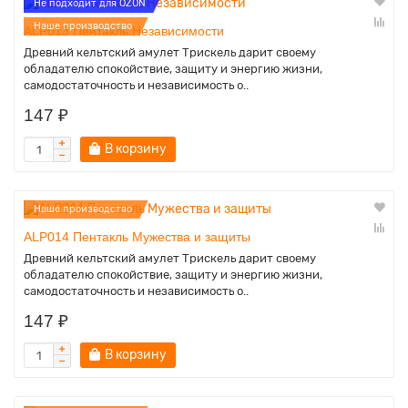
Не подходит для OZON
Наше производство
ALP013 Пентакль Независимости
Древний кельтский амулет Трискель дарит своему
обладателю спокойствие, защиту и энергию жизни,
самодостаточность и независимость о..
147 ₽
В корзину
Наше производство
ALP014 Пентакль Мужества и защиты
Древний кельтский амулет Трискель дарит своему
обладателю спокойствие, защиту и энергию жизни,
самодостаточность и независимость о..
147 ₽
В корзину