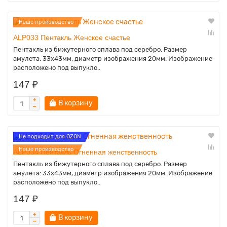
Наше производство
ALP033 Пентакль Женское счастье
Пентакль из бижутерного сплава под серебро. Размер
амулета: 33х43мм, диаметр изображения 20мм. Изображение
расположено под выпукло..
147 ₽
В корзину
Не подходит для OZON
Наше производство
ALP034 Пентакль Огненная женственность
Пентакль из бижутерного сплава под серебро. Размер
амулета: 33х43мм, диаметр изображения 20мм. Изображение
расположено под выпукло..
147 ₽
В корзину