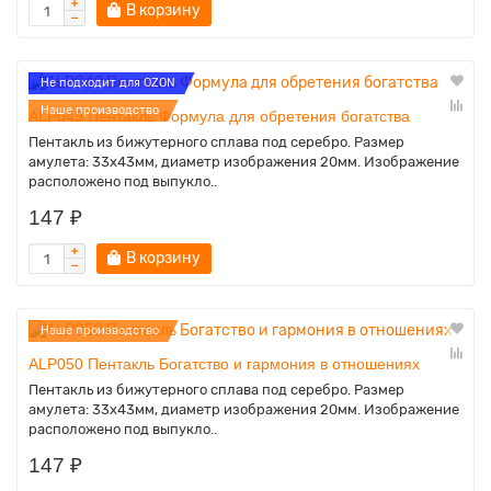
В корзину
Не подходит для OZON
Наше производство
ALP049 Пентакль Формула для обретения богатства
Пентакль из бижутерного сплава под серебро. Размер
амулета: 33х43мм, диаметр изображения 20мм. Изображение
расположено под выпукло..
147 ₽
В корзину
Наше производство
ALP050 Пентакль Богатство и гармония в отношениях
Пентакль из бижутерного сплава под серебро. Размер
амулета: 33х43мм, диаметр изображения 20мм. Изображение
расположено под выпукло..
147 ₽