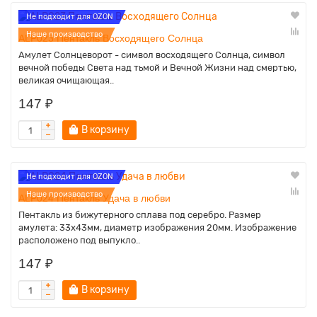
Не подходит для OZON
Наше производство
ALP023 Пентакль Восходящего Солнца
Амулет Cолнцеворот - символ восходящего Солнца, символ
вечной победы Света над тьмой и Вечной Жизни над смертью,
великая очищающая..
147 ₽
В корзину
Не подходит для OZON
Наше производство
ALP024 Пентакль Удача в любви
Пентакль из бижутерного сплава под серебро. Размер
амулета: 33х43мм, диаметр изображения 20мм. Изображение
расположено под выпукло..
147 ₽
В корзину