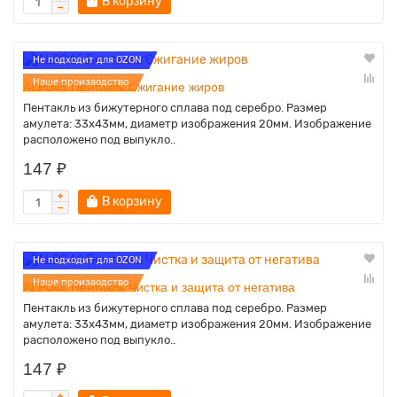
В корзину
Не подходит для OZON
Наше производство
ALP045 Пентакль Сжигание жиров
Пентакль из бижутерного сплава под серебро. Размер
амулета: 33х43мм, диаметр изображения 20мм. Изображение
расположено под выпукло..
147 ₽
В корзину
Не подходит для OZON
Наше производство
ALP046 Пентакль Чистка и защита от негатива
Пентакль из бижутерного сплава под серебро. Размер
амулета: 33х43мм, диаметр изображения 20мм. Изображение
расположено под выпукло..
147 ₽