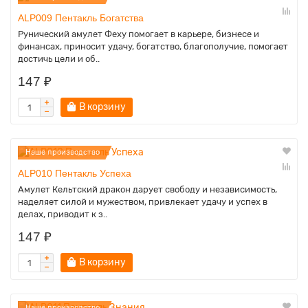
ALP009 Пентакль Богатства
Рунический амулет Феху помогает в карьере, бизнесе и
финансах, приносит удачу, богатство, благополучие, помогает
достичь цели и об..
147 ₽
В корзину
Наше производство
ALP010 Пентакль Успеха
Амулет Кельтский дракон дарует свободу и независимость,
наделяет силой и мужеством, привлекает удачу и успех в
делах, приводит к з..
147 ₽
В корзину
Наше производство