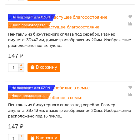
Не подходит для OZON
Наше производство
ALP039 Пентакль Растущее благосостояние
Пентакль из бижутерного сплава под серебро. Размер
амулета: 33х43мм, диаметр изображения 20мм. Изображение
расположено под выпукло..
147 ₽
В корзину
Не подходит для OZON
Наше производство
ALP040 Пентакль Изобилие в семье
Пентакль из бижутерного сплава под серебро. Размер
амулета: 33х43мм, диаметр изображения 20мм. Изображение
расположено под выпукло..
147 ₽
В корзину