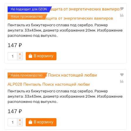
Не подходит для OZON
Наше производство
ALP027 Пентакль Защита от энергетических вампиров
Пентакль из бижутерного сплава под серебро. Размер
амулета: 33х43мм, диаметр изображения 20мм. Изображение
расположено под выпукло..
147 ₽
В корзину
Наше производство
ALP028 Пентакль Поиск настоящей любви
Пентакль из бижутерного сплава под серебро. Размер
амулета: 33х43мм, диаметр изображения 20мм. Изображение
расположено под выпукло..
147 ₽
В корзину