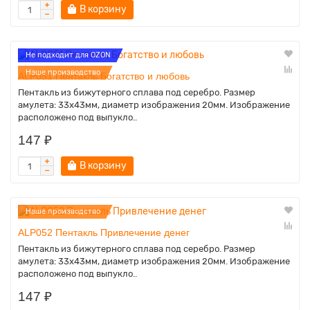
В корзину
Не подходит для OZON
Наше производство
ALP051 Пентакль Богатство и любовь
Пентакль из бижутерного сплава под серебро. Размер
амулета: 33х43мм, диаметр изображения 20мм. Изображение
расположено под выпукло..
147 ₽
В корзину
Наше производство
ALP052 Пентакль Привлечение денег
Пентакль из бижутерного сплава под серебро. Размер
амулета: 33х43мм, диаметр изображения 20мм. Изображение
расположено под выпукло..
147 ₽