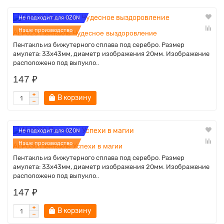
Не подходит для OZON
Наше производство
ALP029 Пентакль Чудесное выздоровление
Пентакль из бижутерного сплава под серебро. Размер
амулета: 33х43мм, диаметр изображения 20мм. Изображение
расположено под выпукло..
147 ₽
В корзину
Не подходит для OZON
Наше производство
ALP030 Пентакль Успехи в магии
Пентакль из бижутерного сплава под серебро. Размер
амулета: 33х43мм, диаметр изображения 20мм. Изображение
расположено под выпукло..
147 ₽
В корзину