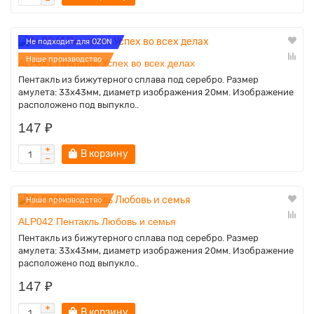
Не подходит для OZON
Наше производство
ALP041 Пентакль Успех во всех делах
Пентакль из бижутерного сплава под серебро. Размер
амулета: 33х43мм, диаметр изображения 20мм. Изображение
расположено под выпукло..
147 ₽
В корзину
Наше производство
ALP042 Пентакль Любовь и семья
Пентакль из бижутерного сплава под серебро. Размер
амулета: 33х43мм, диаметр изображения 20мм. Изображение
расположено под выпукло..
147 ₽
В корзину