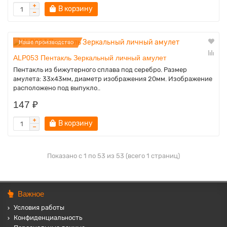
В корзину
Наше производство
ALP053 Пентакль Зеркальный личный амулет
Пентакль из бижутерного сплава под серебро. Размер
амулета: 33х43мм, диаметр изображения 20мм. Изображение
расположено под выпукло..
147 ₽
В корзину
Показано с 1 по 53 из 53 (всего 1 страниц)
Важное
Условия работы
Конфиденциальность