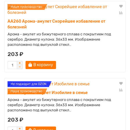
Наше производство
AA260 Арома-амулет Скорейшее избавление от
болезней
Арома - амулет из бижутерного сплава с покрытием под
серебро. Диаметр кулона: 36х33 мм. Изображение
расположено под выпуклой стекл..
203 ₽
В корзину
Не подходит для OZON
Наше производство
AA261 Арома-амулет Изобилие в семье
Арома - амулет из бижутерного сплава с покрытием под
серебро. Диаметр кулона: 36х33 мм. Изображение
расположено под выпуклой стекл..
203 ₽