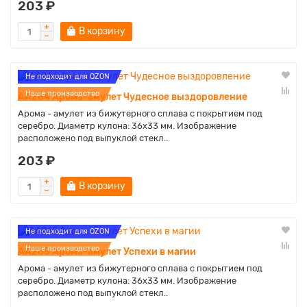
203 ₽
В корзину
Не подходит для OZON
Наше производство
AA264 Арома-амулет Чудесное выздоровление
Арома - амулет из бижутерного сплава с покрытием под
серебро. Диаметр кулона: 36х33 мм. Изображение
расположено под выпуклой стекл..
203 ₽
В корзину
Не подходит для OZON
Наше производство
AA265 Арома-амулет Успехи в магии
Арома - амулет из бижутерного сплава с покрытием под
серебро. Диаметр кулона: 36х33 мм. Изображение
расположено под выпуклой стекл..