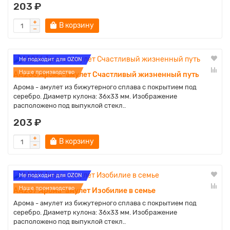
203 ₽
В корзину
Не подходит для OZON
Наше производство
AA266 Арома-амулет Cчacтливый жизнeнный пyть
Арома - амулет из бижутерного сплава с покрытием под
серебро. Диаметр кулона: 36х33 мм. Изображение
расположено под выпуклой стекл..
203 ₽
В корзину
Не подходит для OZON
Наше производство
AA267 Арома-амулет Изобилие в семье
Арома - амулет из бижутерного сплава с покрытием под
серебро. Диаметр кулона: 36х33 мм. Изображение
расположено под выпуклой стекл..