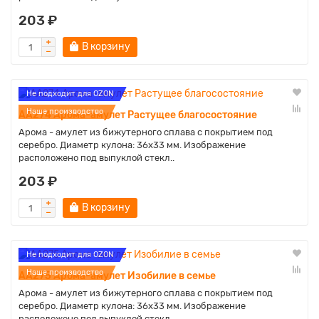
203 ₽
В корзину
Не подходит для OZON
Наше производство
AA274 Арома-амулет Растущее благосостояние
Арома - амулет из бижутерного сплава с покрытием под
серебро. Диаметр кулона: 36х33 мм. Изображение
расположено под выпуклой стекл..
203 ₽
В корзину
Не подходит для OZON
Наше производство
AA275 Арома-амулет Изобилие в семье
Арома - амулет из бижутерного сплава с покрытием под
серебро. Диаметр кулона: 36х33 мм. Изображение
расположено под выпуклой стекл..