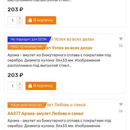
203 ₽
В корзину
Не подходит для OZON
Наше производство
AA276 Арома-амулет Успех во всех делах
Арома - амулет из бижутерного сплава с покрытием под
серебро. Диаметр кулона: 36х33 мм. Изображение
расположено под выпуклой стекл..
203 ₽
В корзину
Наше производство
AA277 Арома-амулет Любовь и семья
Арома - амулет из бижутерного сплава с покрытием под
серебро. Диаметр кулона: 36х33 мм. Изображение