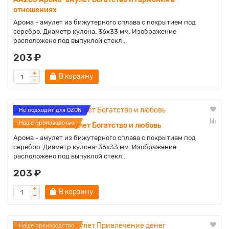
отношениях
Арома - амулет из бижутерного сплава с покрытием под
серебро. Диаметр кулона: 36х33 мм. Изображение
расположено под выпуклой стекл..
203 ₽
В корзину
Не подходит для OZON
Наше производство
AA286 Арома-амулет Богатство и любовь
Арома - амулет из бижутерного сплава с покрытием под
серебро. Диаметр кулона: 36х33 мм. Изображение
расположено под выпуклой стекл..
203 ₽
В корзину
Наше производство