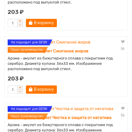
расположено под выпуклой стекл..
203 ₽
В корзину
Не подходит для OZON
Наше производство
AA280 Арома-амулет Сжигание жиров
Арома - амулет из бижутерного сплава с покрытием под
серебро. Диаметр кулона: 36х33 мм. Изображение
расположено под выпуклой стекл..
203 ₽
В корзину
Не подходит для OZON
Наше производство
AA281 Арома-амулет Чистка и защита от негатива
Арома - амулет из бижутерного сплава с покрытием под
серебро. Диаметр кулона: 36х33 мм. Изображение