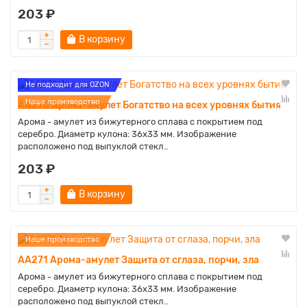
203 ₽
В корзину
Не подходит для OZON
Наше производство
AA270 Арома-амулет Богатство на всех уровнях бытия
Арома - амулет из бижутерного сплава с покрытием под
серебро. Диаметр кулона: 36х33 мм. Изображение
расположено под выпуклой стекл..
203 ₽
В корзину
Наше производство
AA271 Арома-амулет Защита от сглаза, порчи, зла
Арома - амулет из бижутерного сплава с покрытием под
серебро. Диаметр кулона: 36х33 мм. Изображение
расположено под выпуклой стекл..