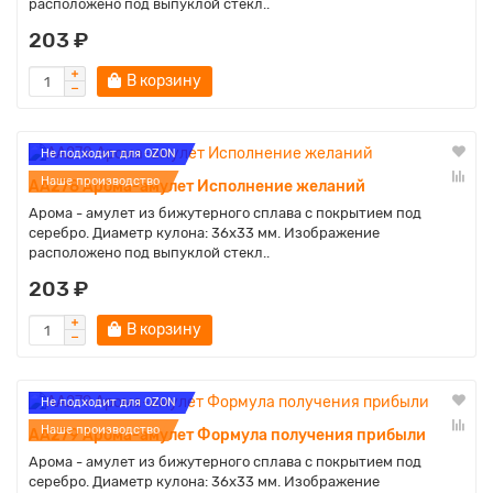
расположено под выпуклой стекл..
203 ₽
В корзину
Не подходит для OZON
Наше производство
AA278 Арома-амулет Исполнение желаний
Арома - амулет из бижутерного сплава с покрытием под
серебро. Диаметр кулона: 36х33 мм. Изображение
расположено под выпуклой стекл..
203 ₽
В корзину
Не подходит для OZON
Наше производство
AA279 Арома-амулет Формула получения прибыли
Арома - амулет из бижутерного сплава с покрытием под
серебро. Диаметр кулона: 36х33 мм. Изображение