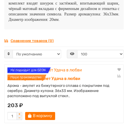
комплект входят шнурок с застёжкой, впитывающий шарик,
чёрный матовый вкладыш с фирменным дизайном и этикетка с
описанием значения символа. Размер аромакулона: 36x33мм.
Диаметр изображения: 20мм.
Сравнение товаров (0)
Не подходит для OZON
Наше производство
AA259 Арома-амулет Удача в любви
Арома - амулет из бижутерного сплава с покрытием под
серебро. Диаметр кулона: 36х33 мм. Изображение
расположено под выпуклой стекл..
203 ₽
В корзину