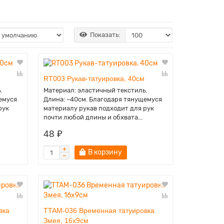
Показать:
RT003 Рукав-татуировка, 40см
.
Материал: эластичный текстиль.
емуся
Длина: ~40см. Благодаря тянущемуся
рук
материалу рукав подходит для рук
почти любой длины и обхвата...
48 ₽
В корзину
вка
TTAM-036 Временная татуировка
Змея, 16х9см