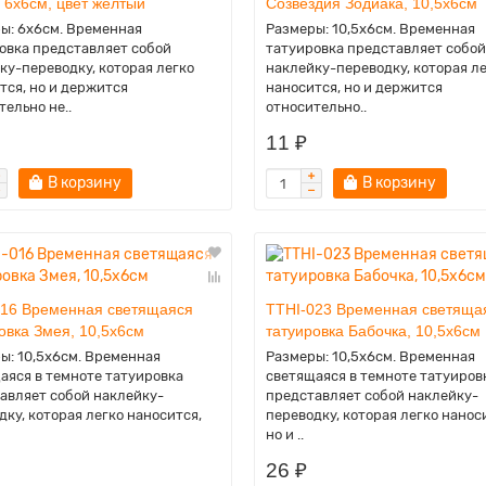
 6х6см, цвет жёлтый
Созвездия Зодиака, 10,5х6см
ы: 6х6см. Временная
Размеры: 10,5х6см. Временная
овка представляет собой
татуировка представляет собой
ку-переводку, которая легко
наклейку-переводку, которая л
тся, но и держится
наносится, но и держится
тельно не..
относительно..
11 ₽
В корзину
В корзину
016 Временная светящаяся
TTHI-023 Временная светяща
овка Змея, 10,5х6см
татуировка Бабочка, 10,5х6см
ы: 10,5х6см. Временная
Размеры: 10,5х6см. Временная
аяся в темноте татуировка
светящаяся в темноте татуиров
авляет собой наклейку-
представляет собой наклейку-
дку, которая легко наносится,
переводку, которая легко нанос
но и ..
26 ₽