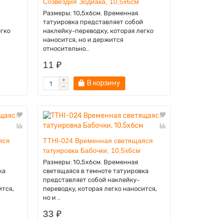
Созвездия Зодиака, 10,5х6см
Размеры: 10,5х6см. Временная
татуировка представляет собой
егко
наклейку-переводку, которая легко
наносится, но и держится
относительно..
11 ₽
В корзину
яся
TTHI-024 Временная светящаяся
татуировка Бабочки, 10,5х6см
Размеры: 10,5х6см. Временная
ка
светящаяся в темноте татуировка
представляет собой наклейку-
ится,
переводку, которая легко наносится,
но и ..
33 ₽