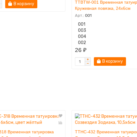
TTBTW-001 Временная татуир
В корзину
Кружевная повязка, 24х6см
Арт.:
001
001
003
004
002
26 ₽
В корзину
318 Временная татуировка
TTHC-432 Временная татуиро