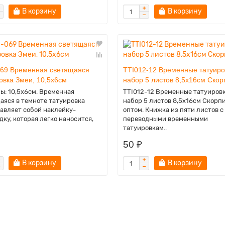
В корзину
В корзину
069 Временная светящаяся
TTI012-12 Временные татуиро
овка Змеи, 10,5х6см
набор 5 листов 8,5х16см Ско
ы: 10,5х6см. Временная
TTI012-12 Временные татуиров
аяся в темноте татуировка
набор 5 листов 8,5х16см Скорп
авляет собой наклейку-
оптом. Книжка из пяти листов с
дку, которая легко наносится,
переводными временными
татуировкам..
50 ₽
В корзину
В корзину