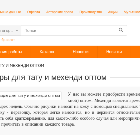
ьные данные
Оферта
Авторские права
Производство
Акции
Мультико
атегории
:
браслет
овия работы
Каталог
Новости
Новинки
ТУ И МЕХЕНДИ ОПТОМ
ры для тату и мехенди оптом
У нас вы можете приобрести времен
хной)
оптом.
Мехенди является време
ырёх недель. Обычно рисунки наносят на кожу с помощью специальных т
йку - переводку, которая легко наносится, но и держится относител
ть себя кратковременно, для какого-либо особого случая или меропри
прочитать в описании каждого товара.