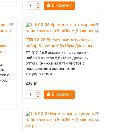
В корзину
TTI012-26 Временные татуировки
вки
набор 5 листов 8,5х16см Драконы
оны,
TTI012-26 Временные татуировки
набор 5 листов 8,5х16см Драконы
оптом. Книжка из пяти листов с
ки
переводными временными
ы,
татуировками...
тов с
ро..
45 ₽
В корзину