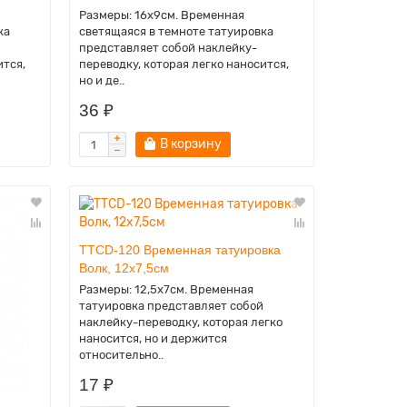
Размеры: 16х9см. Временная
ка
светящаяся в темноте татуировка
представляет собой наклейку-
ится,
переводку, которая легко наносится,
но и де..
36 ₽
В корзину
TTCD-120 Временная татуировка
Волк, 12х7,5см
Размеры: 12,5х7см. Временная
татуировка представляет собой
наклейку-переводку, которая легко
наносится, но и держится
относительно..
17 ₽