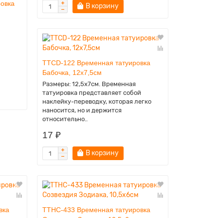
овка
В корзину
TTCD-122 Временная татуировка
Бабочка, 12х7,5см
Размеры: 12,5х7см. Временная
татуировка представляет собой
наклейку-переводку, которая легко
наносится, но и держится
относительно..
17 ₽
В корзину
вка
TTHC-433 Временная татуировка