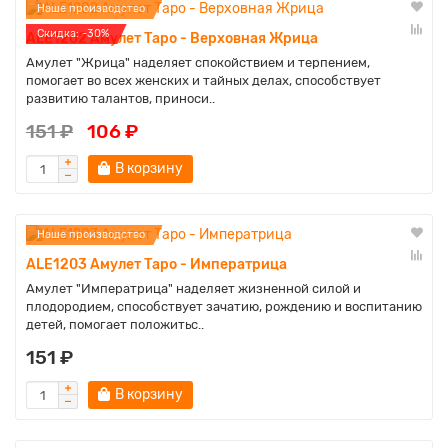
Наше производство
Cкидка: -30%
ALE1202 Амулет Таро - Верховная Жрица
Амулет "Жрица" наделяет спокойствием и терпением,
помогает во всех женских и тайных делах, способствует
развитию талантов, приноси..
151 ₽
106 ₽
В корзину
Наше производство
ALE1203 Амулет Таро - Императрица
Амулет "Императрица" наделяет жизненной силой и
плодородием, способствует зачатию, рождению и воспитанию
детей, помогает положитьс..
151 ₽
В корзину