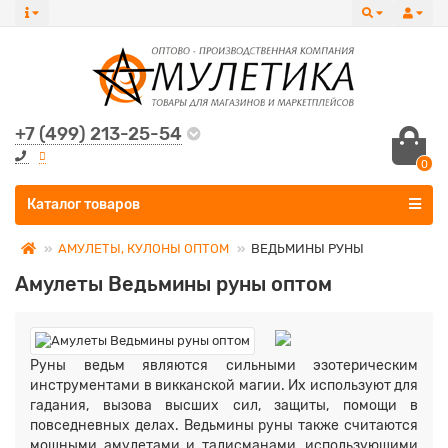
+7 (499) 213-25-54
0
Все категории
Каталог товаров
АМУЛЕТЫ, КУЛОНЫ ОПТОМ
ВЕДЬМИНЫ РУНЫ
Амулеты Ведьмины руны оптом
Руны ведьм являются сильными эзотерическим
инструментами в викканской магии. Их используют для
гадания, вызова высших сил, защиты, помощи в
повседневных делах. Ведьмины руны также считаются
мощными амулетами и талисманами, использующими