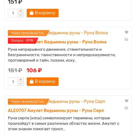
151 ₽
В корзину
Наше производство
Cкидка: -30%
ALE0706 Амулет Ведьмины руны - Руна Волна
Руна непрерывного движения, стемительности и
безграничности, таинственности и непредсказуемости,
противоречий и тайн, поэзии, иску..
151 ₽
106 ₽
В корзину
Наше производство
ALE0707 Амулет Ведьмины руны - Руна Серп
Руна серпа (косы) символизирует перемены, которые
произойдут в самых различных областях жизни. Амулет с
этим знаком помогает присп..