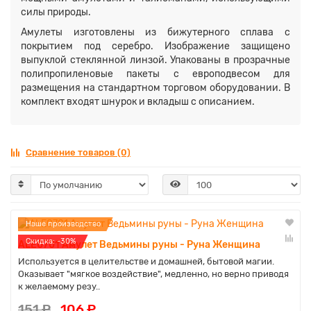
силы природы.
Амулеты изготовлены из бижутерного сплава с
покрытием под серебро.
Изображение защищено
выпуклой стеклянной линзой. У
пакованы в прозрачные
полипропиленовые пакеты с европодвесом для
размещения на стандартном торговом оборудовании. В
комплект входят шнурок и вкладыш с описанием.
Сравнение товаров (0)
Наше производство
Cкидка: -30%
ALE0701 Амулет Ведьмины руны - Руна Женщина
Используется в целительстве и домашней, бытовой магии.
Оказывает "мягкое воздействие", медленно, но верно приводя
к желаемому резу..
151 ₽
106 ₽