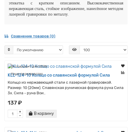
этикетка с кратким описанием. Высококачественная
нержавеющая сталь,
стойкое
изображение, нанесённое методом
лазерной гравировки по металлу.
Сравнение товаров (0)
Не подходит для OZON
Наше производство
KLL-124-10 Кольцо со славянской формулой Сила
Кольцо из нержавеющей стали с лазерной гравировкой.
Размер: 10 (20мм). Славянская руническая формула руна Сила
3x. Сила - руна Вои..
137 ₽
В корзину