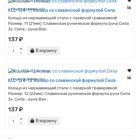
Не подходит для OZON
Наше производство
KLL-124-11 Кольцо со славянской формулой Сила
Кольцо из нержавеющей стали с лазерной гравировкой.
Размер: 11 (21мм). Славянская руническая формула руна Сила
3x. Сила - руна Вои..
137 ₽
В корзину
Не подходит для OZON
Наше производство
KLL-124-12 Кольцо со славянской формулой Сила
Кольцо из нержавеющей стали с лазерной гравировкой.
Размер: 12 (22мм). Славянская руническая формула руна Сила
3x. Сила - руна Вои..
137 ₽
В корзину