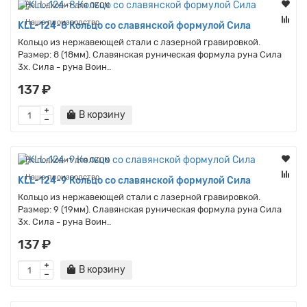
Не подходит для OZON
Наше производство
KLL-124-8 Кольцо со славянской формулой Сила
Кольцо из нержавеющей стали с лазерной гравировкой.
Размер: 8 (18мм). Славянская руническая формула руна Сила
3x. Сила - руна Воин..
137 ₽
В корзину
Не подходит для OZON
Наше производство
KLL-124-9 Кольцо со славянской формулой Сила
Кольцо из нержавеющей стали с лазерной гравировкой.
Размер: 9 (19мм). Славянская руническая формула руна Сила
3x. Сила - руна Воин..
137 ₽
В корзину