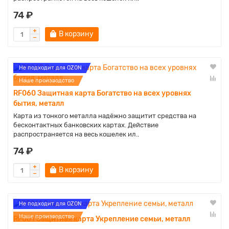
74 ₽
В корзину
Не подходит для OZON
Наше производство
RF060 Защитная карта Богатство на всех уровнях
бытия, металл
Карта из тонкого металла надёжно защитит средства на
бесконтактных банковских картах. Действие
распространяется на весь кошелек ил..
74 ₽
В корзину
Не подходит для OZON
Наше производство
RF061 Защитная карта Укрепление семьи, металл