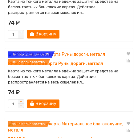
Карта из тонкого металла надёжно защитит средства на
бесконтактных банковских картах. Действие
распространяется на весь кошелек ил..
74 ₽
В корзину
Не подходит для OZON
Наше производство
RF062 Защитная карта Руны дороги, металл
Карта из тонкого металла надёжно защитит средства на
бесконтактных банковских картах. Действие
распространяется на весь кошелек ил..
74 ₽
В корзину
Наше производство