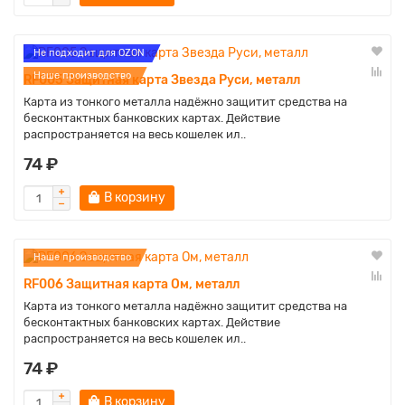
Не подходит для OZON
Наше производство
RF005 Защитная карта Звезда Руси, металл
Карта из тонкого металла надёжно защитит средства на
бесконтактных банковских картах. Действие
распространяется на весь кошелек ил..
74 ₽
В корзину
Наше производство
RF006 Защитная карта Ом, металл
Карта из тонкого металла надёжно защитит средства на
бесконтактных банковских картах. Действие
распространяется на весь кошелек ил..
74 ₽
В корзину