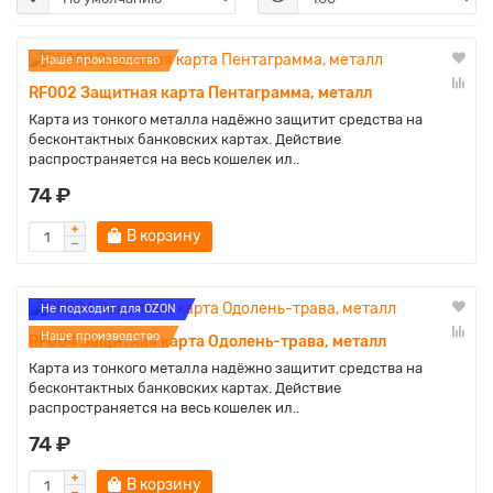
Наше производство
RF002 Защитная карта Пентаграмма, металл
Карта из тонкого металла надёжно защитит средства на
бесконтактных банковских картах. Действие
распространяется на весь кошелек ил..
74 ₽
В корзину
Не подходит для OZON
Наше производство
RF004 Защитная карта Одолень-трава, металл
Карта из тонкого металла надёжно защитит средства на
бесконтактных банковских картах. Действие
распространяется на весь кошелек ил..
74 ₽
В корзину