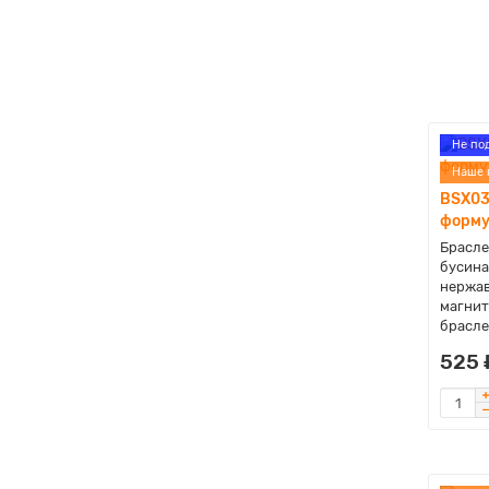
Не по
Наше 
BSX03
форму
Брасле
бусина
нержав
магнит
браслет
525 