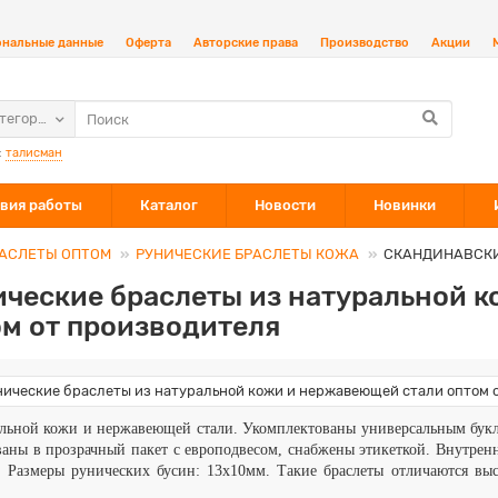
ональные данные
Оферта
Авторские права
Производство
Акции
атегории
:
талисман
вия работы
Каталог
Новости
Новинки
АСЛЕТЫ ОПТОМ
РУНИЧЕСКИЕ БРАСЛЕТЫ КОЖА
СКАНДИНАВСКИ
ические браслеты из натуральной 
м от производителя
льной кожи и нержавеющей стали. Укомплектованы универсальным букл
аны в прозрачный пакет с европодвесом, снабжены этикеткой. Внутрен
 Размеры рунических бусин: 13х10мм. Такие браслеты отличаются выс