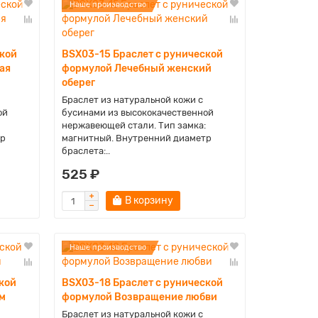
Наше производство
ской
BSX03-15 Браслет с рунической
ая
формулой Лечебный женский
оберег
Браслет из натуральной кожи с
ой
бусинами из высококачественной
нержавеющей стали. Тип замка:
тр
магнитный. Внутренний диаметр
браслета:..
525 ₽
В корзину
Наше производство
кой
BSX03-18 Браслет с рунической
м
формулой Возвращение любви
Браслет из натуральной кожи с