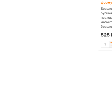
форму
Брасле
бусина
нержав
магнит
браслет
525 