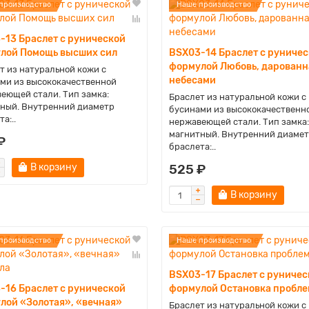
производство
Наше производство
-13 Браслет с рунической
лой Помощь высших сил
BSX03-14 Браслет с руниче
формулой Любовь, дарованн
т из натуральной кожи с
небесами
ми из высококачественной
еющей стали. Тип замка:
Браслет из натуральной кожи с
ный. Внутренний диаметр
бусинами из высококачественн
а:..
нержавеющей стали. Тип замка:
магнитный. Внутренний диаме
₽
браслета:..
В корзину
525 ₽
В корзину
производство
Наше производство
BSX03-17 Браслет с руничес
-16 Браслет с рунической
формулой Остановка пробле
лой «Золотая», «вечная»
Браслет из натуральной кожи с