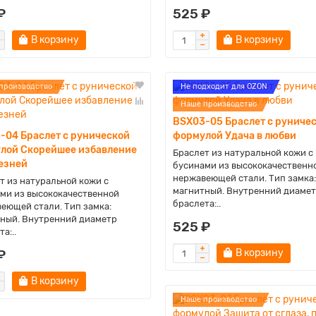
₽
525 ₽
В корзину
В корзину
производство
Не подходит для OZON
Наше производство
BSX03-05 Браслет с руниче
-04 Браслет с рунической
формулой Удача в любви
лой Скорейшее избавление
Браслет из натуральной кожи с
лезней
бусинами из высококачественн
нержавеющей стали. Тип замка:
т из натуральной кожи с
магнитный. Внутренний диаме
ми из высококачественной
браслета:..
еющей стали. Тип замка:
ный. Внутренний диаметр
525 ₽
а:..
₽
В корзину
В корзину
Наше производство