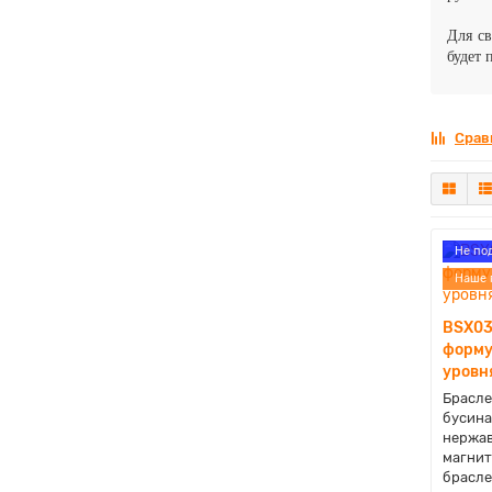
Для св
будет 
Срав
Не по
Наше 
BSX03
форму
уровн
Брасле
бусина
нержав
магнит
браслет