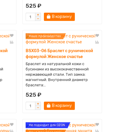
525 ₽
В корзину
Наше производство
ской
BSX03-06 Браслет с рунической
формулой Женское счастье
Браслет из натуральной кожи с
ой
бусинами из высококачественной
нержавеющей стали. Тип замка:
тр
магнитный. Внутренний диаметр
браслета:..
525 ₽
В корзину
Не подходит для OZON