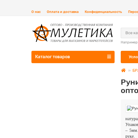
О нас
Оплата и доставка
Конфиденциальность
Перс
Все к
Например
Каталог товаров
Усло
БР
Рун
опто
натура
Упаков
– 5мм.
руке.