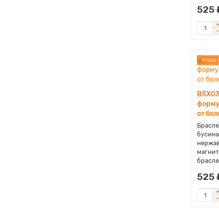
525 
Наше 
BSX03
форму
от бо
Брасле
бусина
нержав
магнит
браслет
525 