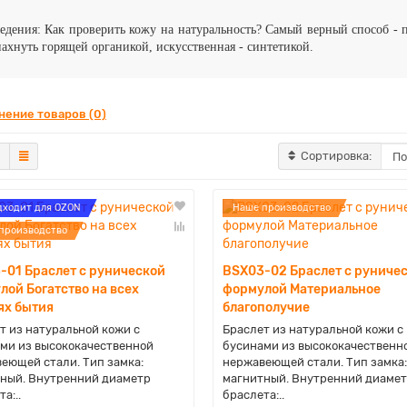
едения: Как проверить кожу на натуральность? Самый верный способ - 
пахнуть горящей органикой, искусственная - синтетикой.
нение товаров (0)
Сортировка:
дходит для OZON
Наше производство
производство
-01 Браслет с рунической
BSX03-02 Браслет с руниче
лой Богатство на всех
формулой Материальное
ях бытия
благополучие
т из натуральной кожи с
Браслет из натуральной кожи с
ми из высококачественной
бусинами из высококачественн
еющей стали. Тип замка:
нержавеющей стали. Тип замка:
ный. Внутренний диаметр
магнитный. Внутренний диаме
а:..
браслета:..