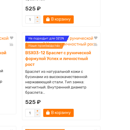
525 ₽
В корзину
Не подходит для OZON
Наше производство
кой
BSX03-12 Браслет с рунической
формулой Успех и личностный
рост
ой
Браслет из натуральной кожи с
бусинами из высококачественной
тр
нержавеющей стали. Тип замка:
магнитный. Внутренний диаметр
браслета:..
525 ₽
В корзину