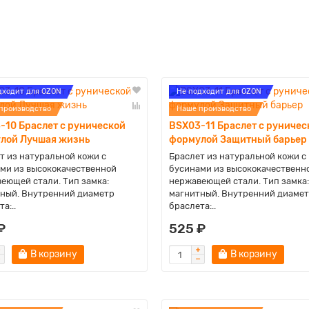
дходит для OZON
Не подходит для OZON
производство
Наше производство
-10 Браслет с рунической
BSX03-11 Браслет с руничес
лой Лучшая жизнь
формулой Защитный барьер
т из натуральной кожи с
Браслет из натуральной кожи с
ми из высококачественной
бусинами из высококачественн
еющей стали. Тип замка:
нержавеющей стали. Тип замка:
ный. Внутренний диаметр
магнитный. Внутренний диаме
а:..
браслета:..
₽
525 ₽
В корзину
В корзину