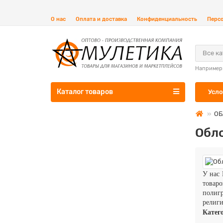
О нас
Оплата и доставка
Конфиденциальность
Перс
Все к
Например
Каталог товаров
Усло
ОБ
Обл
У нас 
товар
полигр
религи
Катег