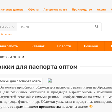
ональные данные
Оферта
Авторские права
Производство
Акции
атегории
:
браслет
вия работы
Каталог
Новости
Новинки
ЛОЖКИ ОПТОМ
ожки для паспорта оптом
Вы можете приобрести обложки для паспорта с различными изображени
ов для розничных магазинов и продавцов маркетплейсов - компани
афической вставкой с самыми разными изображениями на темы: аниме,
я, природа, фэнтези, и др. Обложки упакованы в прозрачные полипропи
®
ории с товарами нашего производства
помечены знаком