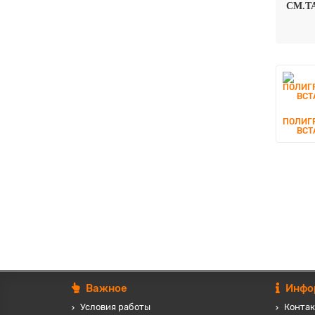
СМ.Т
ПОЛИГ
ВСТ
Важное
Инфо
Условия работы
Контак