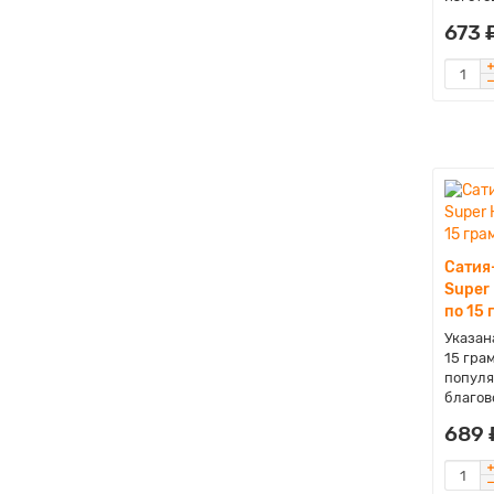
673 
Сатия
Super 
по 15 
Указана
15 гра
популя
благов
689 