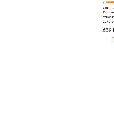
упаков
Указана
15 гра
относя
действ
639 