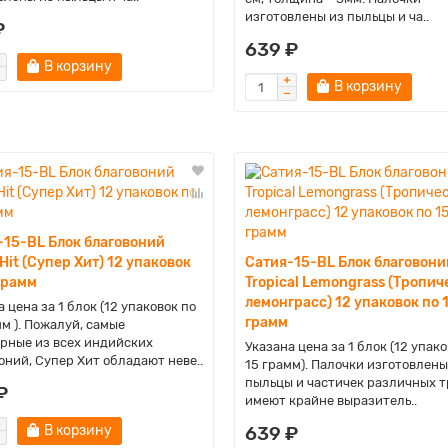
изготовлены из пыльцы и ча..
₽
639 ₽
В корзину
В корзину
-15-BL Блок благовоний
Hit (Супер Хит) 12 упаковок
Сатия-15-BL Блок благовони
грамм
Tropical Lemongrass (Тропи
лемонграсс) 12 упаковок по 
 цена за 1 блок (12 упаковок по
грамм
мм ). Пожалуй, самые
рные из всех индийских
Указана цена за 1 блок (12 упако
оний, Супер Хит обладают неве..
15 грамм). Палочки изготовлены
пыльцы и частичек различных т
₽
имеют крайне выразитель..
В корзину
639 ₽