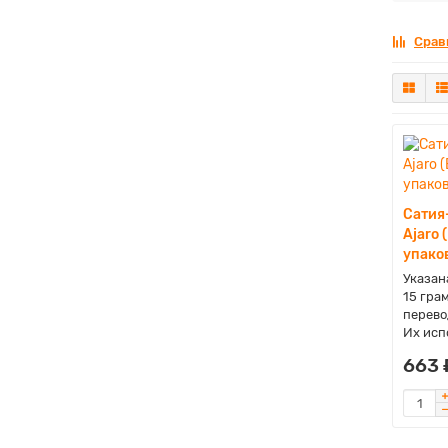
Срав
Сатия
Ajaro 
упаков
Указана
15 гра
перево
Их исп
663 