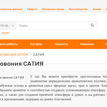
ональные данные
Оферта
Авторские права
Производство
Акции
атегории
:
амулет
вия работы
Каталог
Новости
Новинки
АГОВОНИЯ ОПТОМ
САТИЯ
говония САТИЯ
У нас Вы можете приобрести оригинальные б
знаменитые аюрведические ароматические палочки,
мбуковая основа и ароматная смесь эфирных масел, трав и цветов. Б
бразием ароматов и способностью создавать успокаивающую атмосферу.
лах, а также для создания приятной атмосферы в домах и на рабочи
тся признанными лидерами на рынке благовоний.