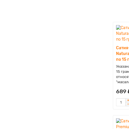
Сатия
Natura
по 15 
Указана
15 гра
относя
"масала
689 