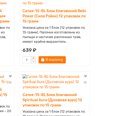
й
Сатия-15-BL Блок благовоний Reiki
ция
Power (Сила Рэйки) 12 упаковок по
грамм
15 грамм
вок по
Указана цена за 1 блок (12 упаковок по
 из
15 грамм). Палочки изготовлены из
рав,
пыльцы и частичек различных трав,
имеют крайне выразитель..
639 ₽
В корзину
й
) 15
Сатия-15-BL Блок благовоний
Spiritual Aura (Духовная аура) 12
упаковок по 15 грамм
вок по
ки – 20
Указана цена за 1 блок (12 упаковок по