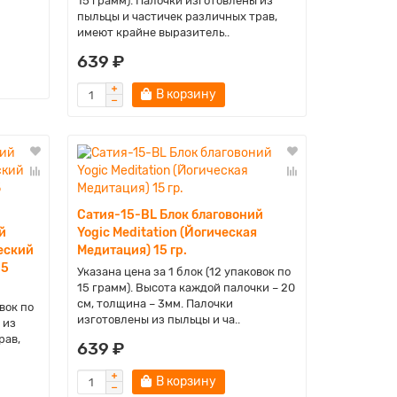
15 грамм). Палочки изготовлены из
пыльцы и частичек различных трав,
имеют крайне выразитель..
639 ₽
В корзину
Сатия-15-BL Блок благовоний
й
Yogic Meditation (Йогическая
ческий
Медитация) 15 гр.
15
Указана цена за 1 блок (12 упаковок по
15 грамм). Высота каждой палочки – 20
см, толщина – 3мм. Палочки
вок по
изготовлены из пыльцы и ча..
 из
рав,
639 ₽
В корзину