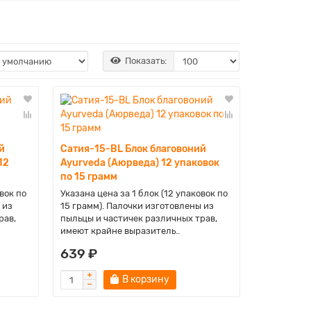
Показать:
й
Сатия-15-BL Блок благовоний
12
Ayurveda (Аюрведа) 12 упаковок
по 15 грамм
вок по
Указана цена за 1 блок (12 упаковок по
 из
15 грамм). Палочки изготовлены из
рав,
пыльцы и частичек различных трав,
имеют крайне выразитель..
639 ₽
В корзину