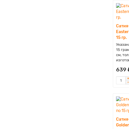
Сатия
Easter
15 гр.
Указана
15 гра
см, то
изгото
639 
Сатия
Golden