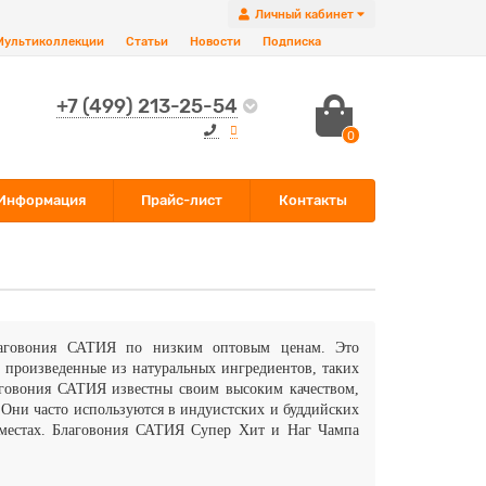
Личный кабинет
Мультиколлекции
Статьи
Новости
Подписка
+7 (499) 213-25-54
0
Информация
Прайс-лист
Контакты
лаговония САТИЯ по низким оптовым ценам.
Это
 произведенные из натуральных ингредиентов, таких
лаговония САТИЯ известны своим высоким качеством,
 Они часто используются в индуистских и буддийских
х местах. Благовония САТИЯ Супер Хит и Наг Чампа