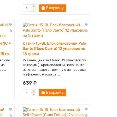
В корзину
й NC +
Сатия-15-BL Блок благовоний Palo
Santo (Пало Санто) 12 упаковок по
15 гр.
15 грамм
вок по
Указана цена за 1 блок (12 упаковок по
 из
15 грамм ). Аромапалочки Пало Санто
рав,
изготавляваются вручную из порошка
и эфирного масла свя..
639 ₽
В корзину