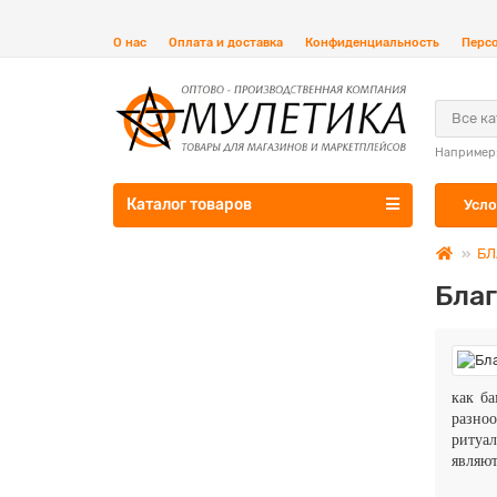
О нас
Оплата и доставка
Конфиденциальность
Перс
Все к
Например
Каталог товаров
Усло
БЛ
Бла
как ба
разноо
ритуа
являю