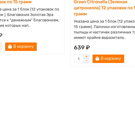
ок по 15 грамм
Green Citronella (Зеленая
цитронелла) 12 упаковок по 
 цена за 1 блок (12 упаковок по
грамм
мм ). Благовония Золотая Эра
тся к "денежным" благовониям,
Указана цена за 1 блок (12 упако
ие которых нап..
15 грамм). Палочки изготовлены
пыльцы и частичек различных т
₽
имеют крайне выразитель..
В корзину
639 ₽
В корзину