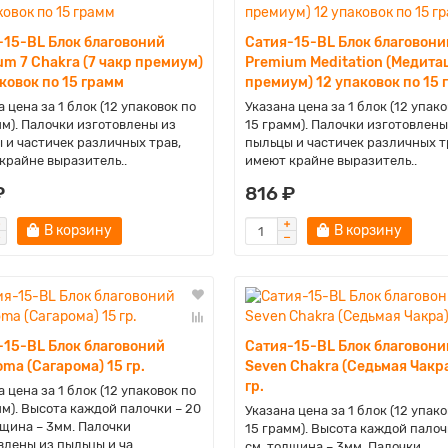
-15-BL Блок благовоний
Сатия-15-BL Блок благовони
um 7 Chakra (7 чакр премиум)
Premium Meditation (Медита
ковок по 15 грамм
премиум) 12 упаковок по 15 
 цена за 1 блок (12 упаковок по
Указана цена за 1 блок (12 упако
мм). Палочки изготовлены из
15 грамм). Палочки изготовлены
 и частичек различных трав,
пыльцы и частичек различных т
крайне выразитель..
имеют крайне выразитель..
₽
816 ₽
В корзину
В корзину
-15-BL Блок благовоний
Сатия-15-BL Блок благовони
ma (Сагарома) 15 гр.
Seven Chakra (Седьмая Чакра
гр.
 цена за 1 блок (12 упаковок по
мм). Высота каждой палочки – 20
Указана цена за 1 блок (12 упако
лщина – 3мм. Палочки
15 грамм). Высота каждой палоч
влены из пыльцы и ча..
см, толщина – 3мм. Палочки