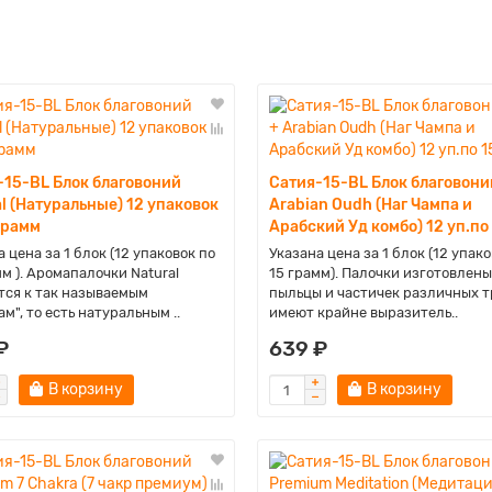
-15-BL Блок благовоний
Сатия-15-BL Блок благовони
l (Натуральные) 12 упаковок
Arabian Oudh (Наг Чампа и
грамм
Арабский Уд комбо) 12 уп.по 
 цена за 1 блок (12 упаковок по
Указана цена за 1 блок (12 упако
мм ). Аромапалочки Natural
15 грамм). Палочки изготовлены
тся к так называемым
пыльцы и частичек различных т
м", то есть натуральным ..
имеют крайне выразитель..
₽
639 ₽
В корзину
В корзину