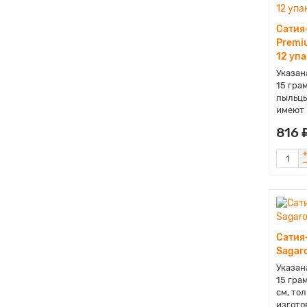
Сатия
Premi
12 упа
Указана
15 гра
пыльцы
имеют 
816 
Сатия
Sagaro
Указана
15 гра
см, то
изгото