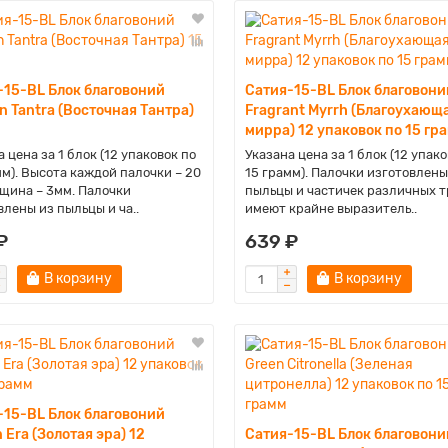
-15-BL Блок благовоний
Сатия-15-BL Блок благовони
n Tantra (Восточная Тантра)
Fragrant Myrrh (Благоухающ
мирра) 12 упаковок по 15 гр
 цена за 1 блок (12 упаковок по
Указана цена за 1 блок (12 упако
мм). Высота каждой палочки – 20
15 грамм). Палочки изготовлены
лщина – 3мм. Палочки
пыльцы и частичек различных т
влены из пыльцы и ча..
имеют крайне выразитель..
₽
639 ₽
В корзину
В корзину
-15-BL Блок благовоний
 Era (Золотая эра) 12
Сатия-15-BL Блок благовони