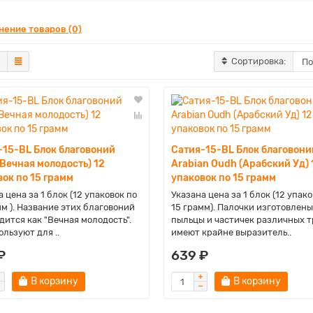
нение товаров (0)
Сортировка:
-15-BL Блок благовоний
Сатия-15-BL Блок благовони
(Вечная молодость) 12
Arabian Oudh (Арабский Уд) 
ок по 15 грамм
упаковок по 15 грамм
 цена за 1 блок (12 упаковок по
Указана цена за 1 блок (12 упако
мм ). Название этих благовоний
15 грамм). Палочки изготовлены
дится как "Вечная молодость".
пыльцы и частичек различных т
ользуют для ..
имеют крайне выразитель..
₽
639 ₽
В корзину
В корзину