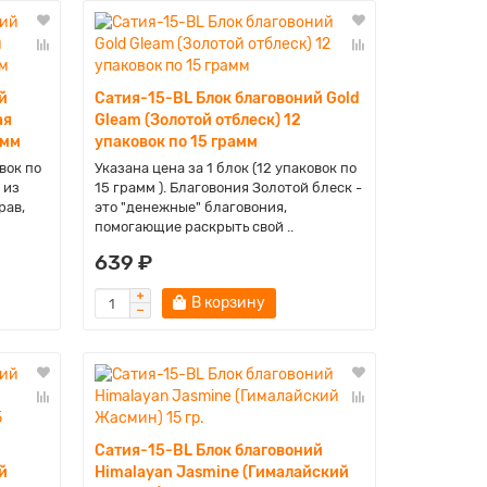
й
Сатия-15-BL Блок благовоний Gold
ая
Gleam (Золотой отблеск) 12
амм
упаковок по 15 грамм
вок по
Указана цена за 1 блок (12 упаковок по
 из
15 грамм ). Благовония Золотой блеск -
рав,
это "денежные" благовония,
помогающие раскрыть свой ..
639 ₽
В корзину
Сатия-15-BL Блок благовоний
й
Himalayan Jasmine (Гималайский