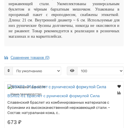
нержавеющей стали. Укомплектованы универсальным
буклетом и чёрным бархатным мешочком. Упакованы в
прозрачный пакет с европодвесом, снабжены этикеткой.
Длина: 21 см. Внутренний диаметр ~ 6 см.
Используемые для
них рунические бусины долговечны, никогда не окисляются и
не ржавеют.
Товар рекомендуется к реализации в розничных
магазинах и на маркетплейсах.
Сравнение товаров (0)
Не подходит для OZON
Наше производство
BSX02-01 Браслет с рунической формулой Сила
Славянский браслет из комбинированных материалов с
бусинами из высококачественной нержавеющей стали. •
Состав: натуральная кожа, с..
673 ₽