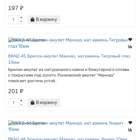
197 ₽
В корзину
Наше производство
BKN2-45 Брелок-амулет Манназ, нат.камень Тигровый глаз
10мм
Брелок-амулет из натурального камня и бижутерного сплава
с покрытием под золото. Рунический амулет "Манназ"
помогает достичь устой..
201 ₽
В корзину
Наше производство
BKN2-46 Брелок-амулет Манназ, нат.камень Унакит 10мм