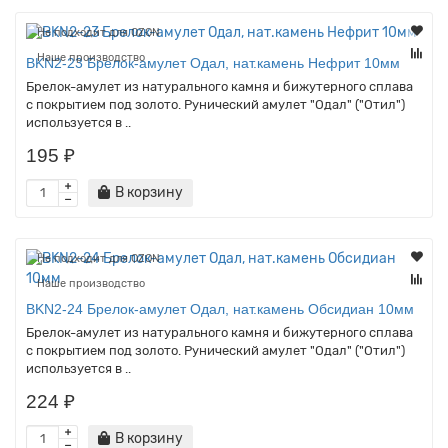
Не подходит для OZON
Наше производство
BKN2-23 Брелок-амулет Одал, нат.камень Нефрит 10мм
Брелок-амулет из натурального камня и бижутерного сплава
с покрытием под золото. Рунический амулет "Одал" ("Отил")
используется в ..
195 ₽
В корзину
Не подходит для OZON
Наше производство
BKN2-24 Брелок-амулет Одал, нат.камень Обсидиан 10мм
Брелок-амулет из натурального камня и бижутерного сплава
с покрытием под золото. Рунический амулет "Одал" ("Отил")
используется в ..
224 ₽
В корзину