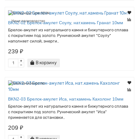
Не подходит для OZON
Наше производство
BKN2-02 Брелок-амулет Соулу, нат.камень Гранат 10мм
Брелок-амулет из натурального камня и бижутерного сплава
с покрытием под золото. Рунический амулет "Соулу"
наполняет силой, энерги..
239 ₽
В корзину
Наше производство
BKN2-03 Брелок-амулет Иса, нат.камень Кахолонг 10мм
Брелок-амулет из натурального камня и бижутерного сплава
с покрытием под золото. Рунический амулет "Иса"
применяется для остановки..
209 ₽