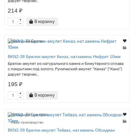
дарует творчес..
214 ₽
В корзину
Наше производство
BKN2-38 Брелок-амулет Кеназ, нат.камень Нефрит 10мм
Брелок-амулет из натурального камня и бижутерного сплава
с покрытием под золото. Рунический амулет "Кеназ" ("Кано")
дарует творчес..
195 ₽
В корзину
Не подходит для OZON
Наше производство
BKN2-39 Брелок-амулет Тейваз, нат.камень Обсидиан