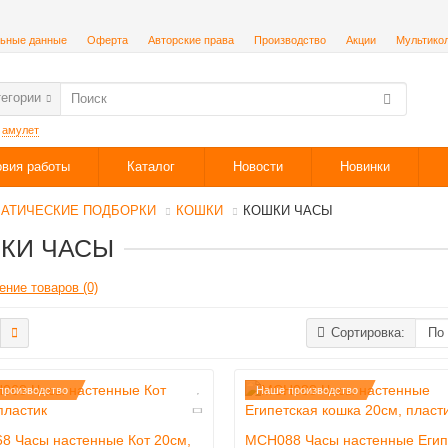
ьные данные
Оферта
Авторские права
Производство
Акции
Мультико
тегории
:
амулет
овия работы
Каталог
Новости
Новинки
АТИЧЕСКИЕ ПОДБОРКИ
КОШКИ
КОШКИ ЧАСЫ
КИ ЧАСЫ
ение товаров (0)
Сортировка:
производство
Наше производство
8 Часы настенные Кот 20см,
MCH088 Часы настенные Егип