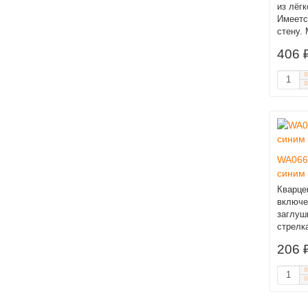
из лёг
Имеетс
стену. 
406 
WA066
синим
Кварце
включе
заглуш
стрелк
206 