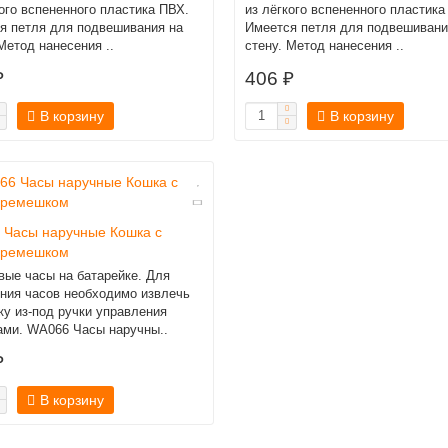
кого вспененного пластика ПВХ.
из лёгкого вспененного пластика
я петля для подвешивания на
Имеется петля для подвешивани
Метод нанесения ..
стену. Метод нанесения ..
₽
406 ₽
В корзину
В корзину
 Часы наручные Кошка с
 ремешком
вые часы на батарейке. Для
ния часов необходимо извлечь
ку из-под ручки управления
ами. WA066 Часы наручны..
₽
В корзину