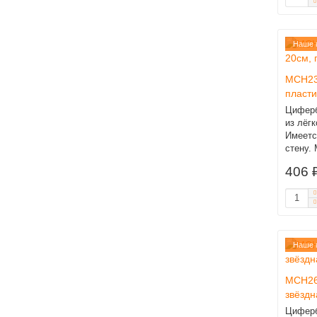
Наше 
MCH23
пласти
Циферб
из лёг
Имеетс
стену. 
406 
Наше 
MCH26
звёздн
Циферб