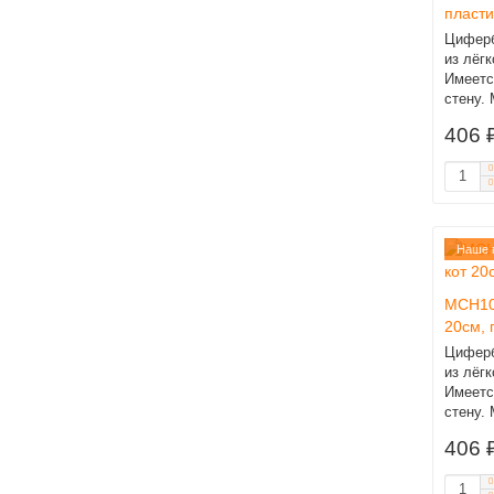
пласти
Циферб
из лёг
Имеетс
стену. 
406 
Наше 
MCH10
20см, 
Циферб
из лёг
Имеетс
стену. 
406 