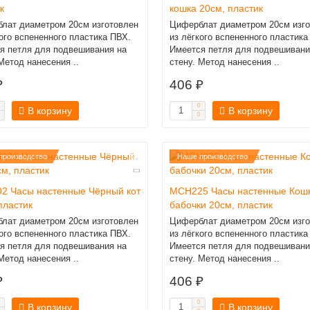
к
кошка 20см, пластик
лат диаметром 20см изготовлен
Циферблат диаметром 20см изго
кого вспененного пластика ПВХ.
из лёгкого вспененного пластика
я петля для подвешивания на
Имеется петля для подвешивани
Метод нанесения ..
стену. Метод нанесения ..
₽
406 ₽
В корзину
В корзину
производство
Наше производство
2 Часы настенные Чёрный кот
MCH225 Часы настенные Кошк
пластик
бабочки 20см, пластик
лат диаметром 20см изготовлен
Циферблат диаметром 20см изго
кого вспененного пластика ПВХ.
из лёгкого вспененного пластика
я петля для подвешивания на
Имеется петля для подвешивани
Метод нанесения ..
стену. Метод нанесения ..
₽
406 ₽
В корзину
В корзину