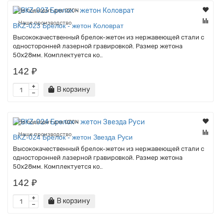
Не подходит для OZON
Наше производство
BKZ-023 Брелок - жетон Коловрат
Высококачественный брелок-жетон из нержавеющей стали с
односторонней лазерной гравировкой. Размер жетона
50х28мм. Комплектуется ко..
142 ₽
В корзину
Не подходит для OZON
Наше производство
BKZ-024 Брелок - жетон Звезда Руси
Высококачественный брелок-жетон из нержавеющей стали с
односторонней лазерной гравировкой. Размер жетона
50х28мм. Комплектуется ко..
142 ₽
В корзину