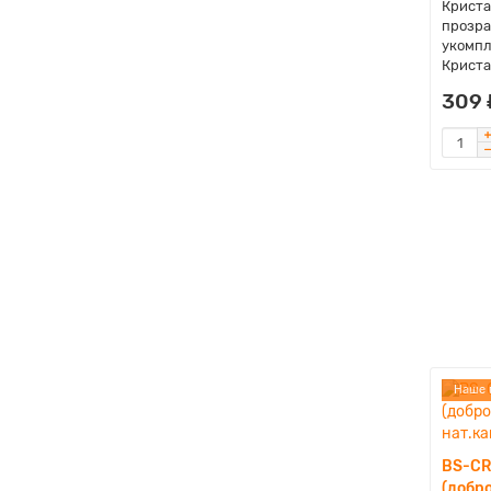
Криста
прозра
укомпл
Криста
309 
Наше 
BS-CR
(добро