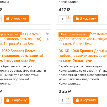
ллика...
Кристаллика...
₽
417 ₽
В корзину
В корзину
производство
Наше производство
-1039 Браслет Дельфин
BS-CR-1040 Браслет Дельфи
, независимость, защита)
(добро, независимость, защи
м. Тигровый глаз 8мм
нат.кам. Унакит 8мм
 - браслет коллекции
Стрейч - браслет коллекции
ллика со стразами. Упакован в
Кристаллика со стразами. Упак
чный пакет с еврослотом,
прозрачный пакет с еврослотом
ектован подложкой
укомплектован подложкой
ллика...
Кристаллика...
₽
255 ₽
В корзину
В корзину