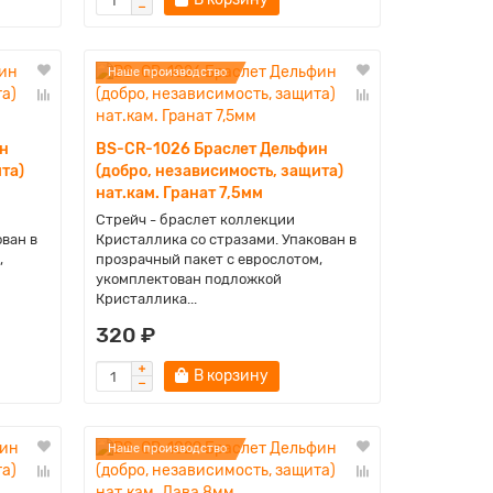
Наше производство
н
BS-CR-1026 Браслет Дельфин
та)
(добро, независимость, защита)
нат.кам. Гранат 7,5мм
Стрейч - браслет коллекции
ован в
Кристаллика со стразами. Упакован в
,
прозрачный пакет с еврослотом,
укомплектован подложкой
Кристаллика...
320 ₽
В корзину
Наше производство