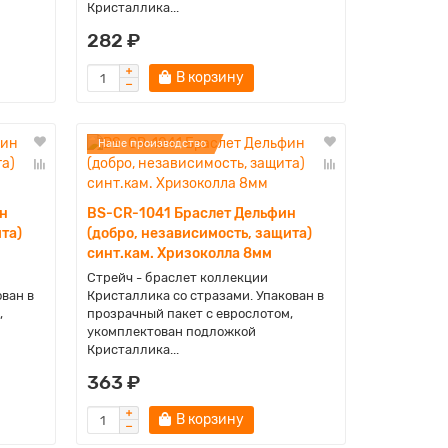
Кристаллика...
282 ₽
В корзину
Наше производство
н
BS-CR-1041 Браслет Дельфин
та)
(добро, независимость, защита)
синт.кам. Хризоколла 8мм
Стрейч - браслет коллекции
ован в
Кристаллика со стразами. Упакован в
,
прозрачный пакет с еврослотом,
укомплектован подложкой
Кристаллика...
363 ₽
В корзину