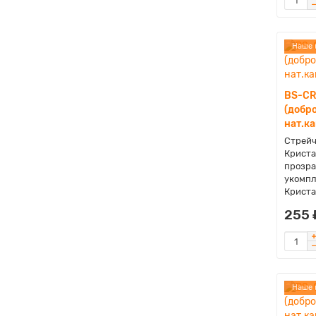
Наше 
BS-CR
(добро
нат.к
Стрейч
Криста
прозра
укомпл
Криста
255 
Наше 