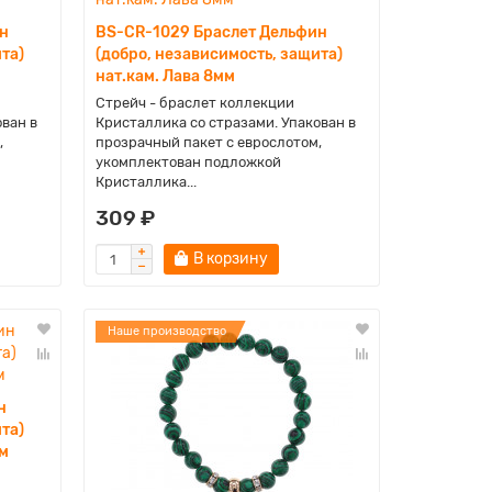
н
BS-CR-1029 Браслет Дельфин
та)
(добро, независимость, защита)
нат.кам. Лава 8мм
Стрейч - браслет коллекции
ован в
Кристаллика со стразами. Упакован в
,
прозрачный пакет с еврослотом,
укомплектован подложкой
Кристаллика...
309 ₽
В корзину
Наше производство
н
та)
мм