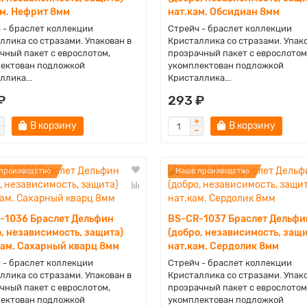
ам. Нефрит 8мм
нат.кам. Обсидиан 8мм
 - браслет коллекции
Стрейч - браслет коллекции
ллика со стразами. Упакован в
Кристаллика со стразами. Упак
чный пакет с еврослотом,
прозрачный пакет с еврослотом
ектован подложкой
укомплектован подложкой
ллика...
Кристаллика...
₽
293 ₽
В корзину
В корзину
производство
Наше производство
-1036 Браслет Дельфин
BS-CR-1037 Браслет Дельфи
, независимость, защита)
(добро, независимость, защи
кам. Сахарный кварц 8мм
нат.кам. Сердолик 8мм
 - браслет коллекции
Стрейч - браслет коллекции
ллика со стразами. Упакован в
Кристаллика со стразами. Упак
чный пакет с еврослотом,
прозрачный пакет с еврослотом
ектован подложкой
укомплектован подложкой