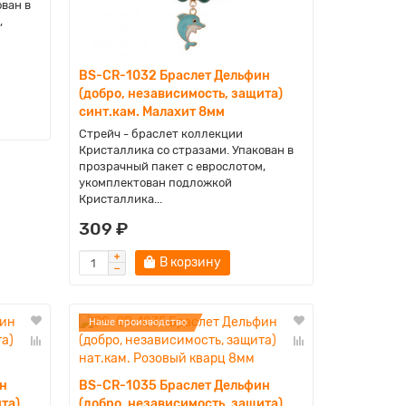
ован в
,
BS-CR-1032 Браслет Дельфин
(добро, независимость, защита)
синт.кам. Малахит 8мм
Стрейч - браслет коллекции
Кристаллика со стразами. Упакован в
прозрачный пакет с еврослотом,
укомплектован подложкой
Кристаллика...
309 ₽
В корзину
Наше производство
н
BS-CR-1035 Браслет Дельфин
та)
(добро, независимость, защита)