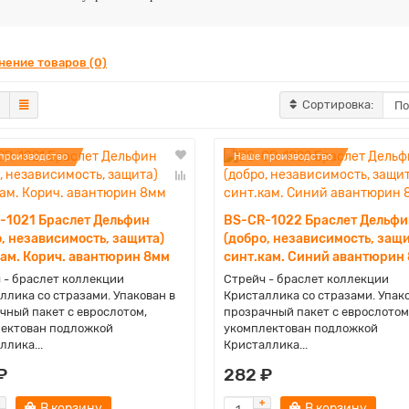
нение товаров (0)
Сортировка:
производство
Наше производство
-1021 Браслет Дельфин
BS-CR-1022 Браслет Дельфи
, независимость, защита)
(добро, независимость, защи
кам. Корич. авантюрин 8мм
синт.кам. Синий авантюрин
 - браслет коллекции
Стрейч - браслет коллекции
ллика со стразами. Упакован в
Кристаллика со стразами. Упак
чный пакет с еврослотом,
прозрачный пакет с еврослотом
ектован подложкой
укомплектован подложкой
ллика...
Кристаллика...
₽
282 ₽
В корзину
В корзину