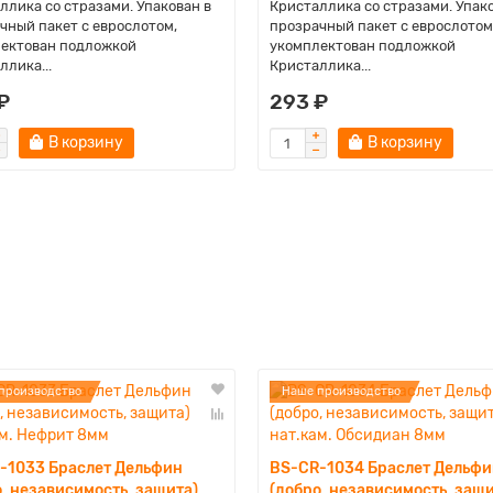
ллика со стразами. Упакован в
Кристаллика со стразами. Упак
чный пакет с еврослотом,
прозрачный пакет с еврослотом
ектован подложкой
укомплектован подложкой
ллика...
Кристаллика...
₽
293 ₽
В корзину
В корзину
производство
Наше производство
-1033 Браслет Дельфин
BS-CR-1034 Браслет Дельфи
, независимость, защита)
(добро, независимость, защи