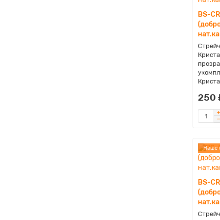
BS-CR
(добро
нат.ка
Стрейч
Криста
прозра
укомпл
Криста
250 
Наше 
BS-CR
(добро
нат.к
Стрейч