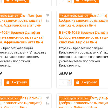
производство
Наше производство
-1024 Браслет Дельфин
BS-CR-1025 Браслет Дельфи
, независимость, защита)
(добро, независимость, защи
ам. Африканский агат 8мм
синт.кам. Бирюза 8мм
 - браслет коллекции
Стрейч - браслет коллекции
ллика со стразами. Упакован в
Кристаллика со стразами. Упак
чный пакет с еврослотом,
прозрачный пакет с еврослотом
ектован подложкой
укомплектован подложкой
ллика...
Кристаллика...
₽
309 ₽
В корзину
В корзину
производство
Наше производство