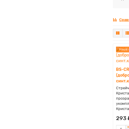
Срав
Наше 
BS-CR
(добро
синт.
Стрейч
Криста
прозра
укомпл
Криста
293 