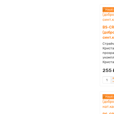
Наше 
BS-CR
(добро
синт.
Стрейч
Криста
прозра
укомпл
Криста
255 
Наше 