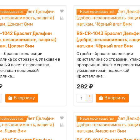
производство
Наше производство
-1042 Браслет Дельфин
BS-CR-1043 Браслет Дельфи
, независимость, защита)
(добро, независимость, защи
кам. Цоизит 8мм
нат.кам. Чёрный агат 8мм
 - браслет коллекции
Стрейч - браслет коллекции
ллика со стразами. Упакован в
Кристаллика со стразами. Упак
чный пакет с еврослотом,
прозрачный пакет с еврослотом
ектован подложкой
укомплектован подложкой
ллика...
Кристаллика...
₽
282 ₽
В корзину
В корзину
производство
Наше производство