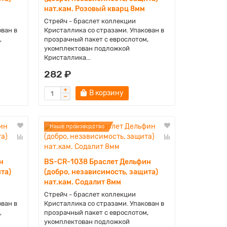
нат.кам. Розовый кварц 8мм
Стрейч - браслет коллекции
ован в
Кристаллика со стразами. Упакован в
,
прозрачный пакет с еврослотом,
укомплектован подложкой
Кристаллика...
282 ₽
В корзину
Наше производство
н
BS-CR-1038 Браслет Дельфин
та)
(добро, независимость, защита)
нат.кам. Содалит 8мм
Стрейч - браслет коллекции
ован в
Кристаллика со стразами. Упакован в
,
прозрачный пакет с еврослотом,
укомплектован подложкой