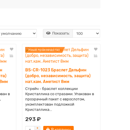
Показать:
Наше производство
н
BS-CR-1023 Браслет Дельфин
та)
(добро, независимость, защита)
 8мм
нат.кам. Аметист 8мм
Стрейч - браслет коллекции
ован в
Кристаллика со стразами. Упакован в
,
прозрачный пакет с еврослотом,
укомплектован подложкой
Кристаллика...
293 ₽
В корзину