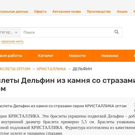
ональные данные
Оферта
Авторские права
Производство
Акции
атегории
:
красная нить
вия работы
Каталог
Новости
Новинки
АСЛЕТЫ ОПТОМ
КРИСТАЛЛИКА
ДЕЛЬФИН
слеты Дельфин из камня со страза
ом
кции КРИСТАЛЛИКА. Эти браслеты украшены подвеской Дельфин - добро
 внутренний диаметр браслета примерно 5,5 см. Браслеты упакова
нной подложкой КРИСТАЛЛИКА. Фурнитура изготовлена из качественно
етлое золото и украшена стразами.