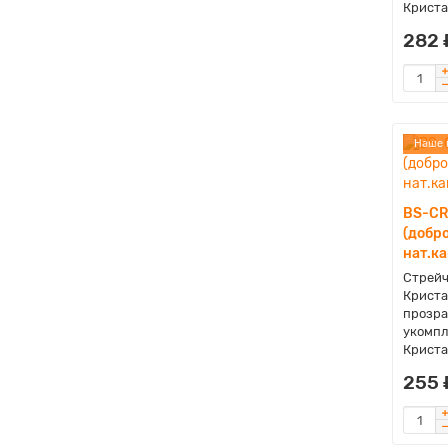
Криста
282 
Наше 
BS-CR
(добро
нат.ка
Стрейч
Криста
прозра
укомпл
Криста
255 