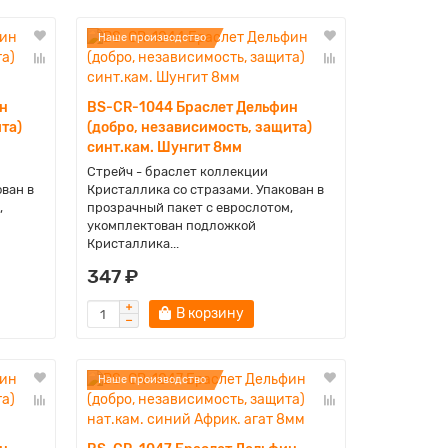
Наше производство
н
BS-CR-1044 Браслет Дельфин
та)
(добро, независимость, защита)
синт.кам. Шунгит 8мм
Стрейч - браслет коллекции
ован в
Кристаллика со стразами. Упакован в
,
прозрачный пакет с еврослотом,
укомплектован подложкой
Кристаллика...
347 ₽
В корзину
Наше производство