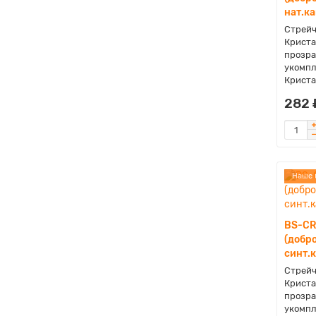
нат.к
Стрейч
Криста
прозра
укомпл
Криста
282 
Наше 
BS-CR
(добро
синт.
Стрейч
Криста
прозра
укомпл