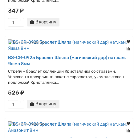
подложкой Кристаллика...
347 ₽
В корзину
Наше производство
BS-CR-0925 Браслет Шляпа (магический дар) нат.кам.
Яшма 8мм
Стрейч - браслет коллекции Кристаллика со стразами.
Упакован в прозрачный пакет с еврослотом, укомплектован
подложкой Кристаллика...
526 ₽
В корзину
Наше производство