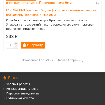
BS-CR-0060 Браслет Сердце (любовь и семейное счастье)
нат.камень Песочная яшма 8мм
Стрейч - браслет коллекции Кристаллика со стразами.
Упакован в прозрачный пакет с еврослотом, укомплектован
подложкой Кристаллика...
293 ₽
В корзину
Показано с 1 по 30 из 30 (всего 1 страниц)
Важное
Условия работы
Конфиденциальность
Персональные данные
Публичная оферта