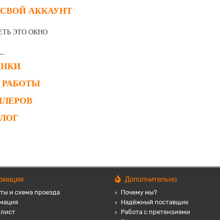
 СВОЙ АККАУНТ
ЕТЬ ЭТО ОКНО
--
ИНКИ
 РАБОТЫ
ЛЛЕРОВ
АЛОГ
рмация
Дополнительно
ты и схема проезда
Почему мы?
мация
Надёжный поставщик
-лист
Работа с претензиями