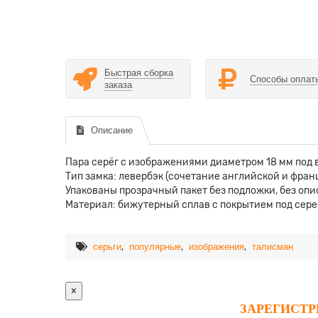
Быстрая сборка
Способы оплат
заказа
Описание
Пара серёг с изображениями диаметром 18 мм под
Тип замка: левербэк (сочетание английской и фран
Упакованы прозрачный пакет без подложки, без опи
Материал: бижутерный сплав с покрытием под сереб
,
,
,
серьги
популярные
изображения
талисман
×
ЗАРЕГИСТ