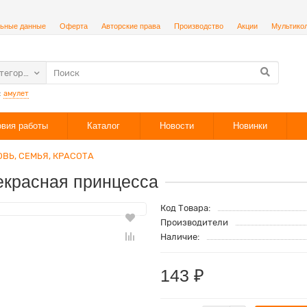
ьные данные
Оферта
Авторские права
Производство
Акции
Мультико
атегории
:
амулет
овия работы
Каталог
Новости
Новинки
ВЬ, СЕМЬЯ, КРАСОТА
екрасная принцесса
Код Товара:
Производители
Наличие:
143 ₽