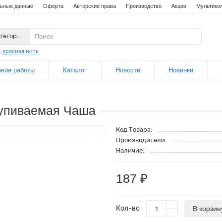
ьные данные
Оферта
Авторские права
Производство
Акции
Мультико
атегории
:
красная нить
овия работы
Каталог
Новости
Новинки
упиваемая Чаша
Код Товара:
Производители
Наличие:
187 ₽
Кол-во
В корзин