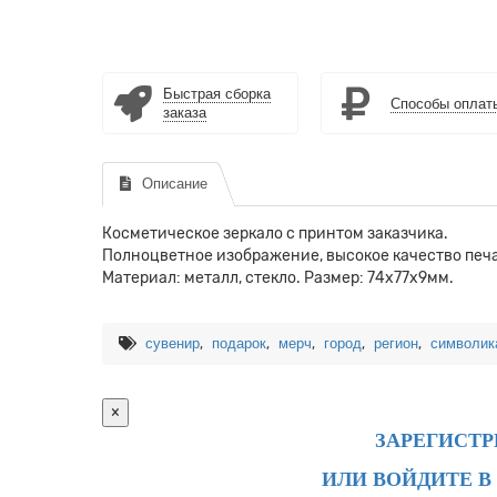
Быстрая сборка
Способы оплат
заказа
Описание
Косметическое зеркало с принтом заказчика.
Полноцветное изображение, высокое качество печа
Материал: металл, стекло. Размер: 74х77х9мм.
,
,
,
,
,
сувенир
подарок
мерч
город
регион
символик
×
ЗАРЕГИСТ
ИЛИ ВОЙДИТЕ В