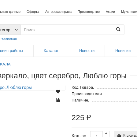
ьные данные
Оферта
Авторские права
Производство
Акции
Мультико
атегории
:
талисман
овия работы
Каталог
Новости
Новинки
РКАЛА
зеркало, цвет серебро, Люблю горы
Код Товара:
Производители
Наличие:
225 ₽
Кол-во
В корз