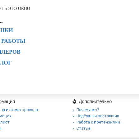
ЕТЬ ЭТО ОКНО
--
ИНКИ
 РАБОТЫ
ЛЛЕРОВ
АЛОГ
рмация
Дополнительно
ты и схема проезда
Почему мы?
мация
Надёжный поставщик
-лист
Работа с претензиями
ы
Статьи