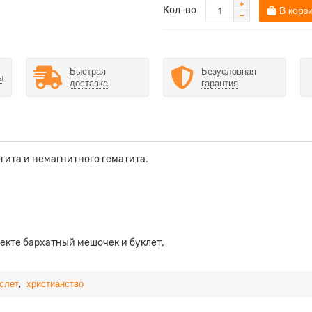
Кол-во
В корз
Быстрая
Безусловная
ы
доставка
гарантия
гита и немагнитного гематита.
лекте бархатный мешочек и буклет.
,
слет
христианство