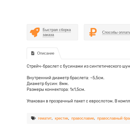
Быстрая сборка
Способы оплат
заказа
Описание
Стрейч-браслет с бусинами из синтетического шун
Внутренний диаметр браслета: ~5,5см.
Диаметр бусин: 8мм.
Размеры коннектора: 1х1,5см.
Упакован в прозрачный пакет с еврослотом. В комп
,
,
,
гематит
крестик
православие
православный бра