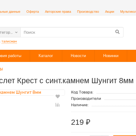
ьные данные
Оферта
Авторские права
Производство
Акции
Мультико
атегории
:
талисман
овия работы
Каталог
Новости
Новинки
ТЫ
слет Крест с синт.камнем Шунгит 8мм
Код Товара:
Производители
Наличие:
219 ₽