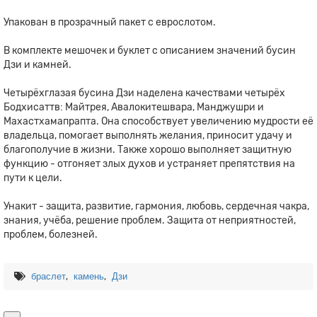
Упакован в прозрачный пакет с еврослотом.
В комплекте мешочек и буклет с описанием значений бусин
Дзи и камней.
Четырёхглазая бусина Дзи наделена качествами четырёх
Бодхисаттв: Майтрея, Авалокитешвара, Манджушри и
Махастхамапрапта. Она способствует увеличению мудрости её
владельца, помогает выполнять желания, приносит удачу и
благополучие в жизни. Также хорошо выполняет защитную
функцию - отгоняет злых духов и устраняет препятствия на
пути к цели.
Унакит - защита, развитие, гармония, любовь, сердечная чакра,
знания, учёба, решение проблем. Защита от неприятностей,
проблем, болезней.
,
,
браслет
камень
Дзи