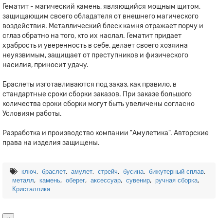
Гематит - магический камень, являющийся мощным щитом,
защищающим своего обладателя от внешнего магического
воздействия. Металлический блеск камня отражает порчу и
сглаз обратно на того, кто их наслал. Гематит придает
храбрость и уверенность в себе, делает своего хозяина
неуязвимым, защищает от преступников и физического
насилия, приносит удачу.
Браслеты изготавливаются под заказ, как правило, в
стандартные сроки сборки заказов. При заказе большого
количества сроки сборки могут быть увеличены согласно
Условиям работы.
Разработка и производство компании "Амулетика". Авторские
права на изделия защищены.
,
,
,
,
,
,
ключ
браслет
амулет
стрейч
бусина
бижутерный сплав
,
,
,
,
,
,
металл
камень
оберег
аксессуар
сувенир
ручная сборка
Кристаллика