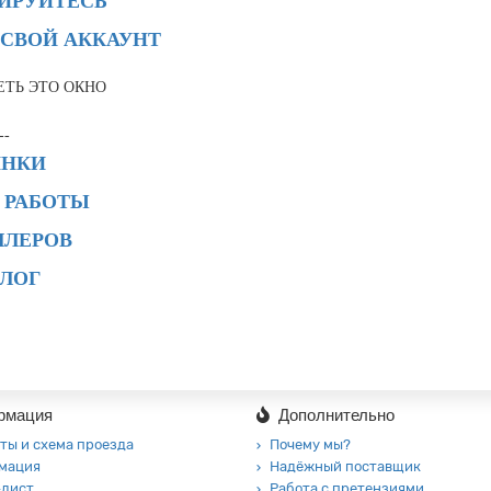
РИРУЙТЕСЬ
 СВОЙ АККАУНТ
ЕТЬ ЭТО ОКНО
--
ИНКИ
 РАБОТЫ
ЛЛЕРОВ
АЛОГ
рмация
Дополнительно
ты и схема проезда
Почему мы?
мация
Надёжный поставщик
-лист
Работа с претензиями