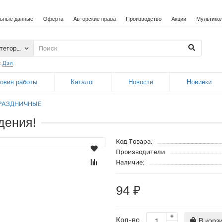
ьные данные
Оферта
Авторские права
Производство
Акции
Мультико
атегории
:
Дзи
овия работы
Каталог
Новости
Новинки
РАЗДНИЧНЫЕ
дения!
Код Товара:
Производители
Наличие:
94 ₽
Кол-во
В корз