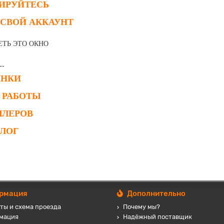
РИРУЙТЕСЬ
 СВОЙ АККАУНТ
ЕТЬ ЭТО ОКНО
--
ИНКИ
 РАБОТЫ
ЛЛЕРОВ
АЛОГ
рмация
Дополнительно
ты и схема проезда
Почему мы?
мация
Надёжный поставщик