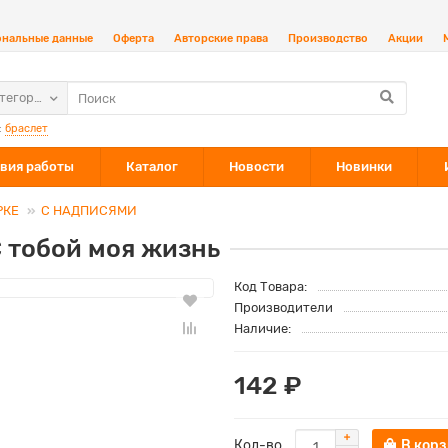
ональные данные
Оферта
Авторские права
Производство
Акции
атегории
:
браслет
вия работы
Каталог
Новости
Новинки
РКЕ
С НАДПИСЯМИ
 тобой моя жизнь
Код Товара:
Производители
Наличие:
142 ₽
Кол-во
В кор