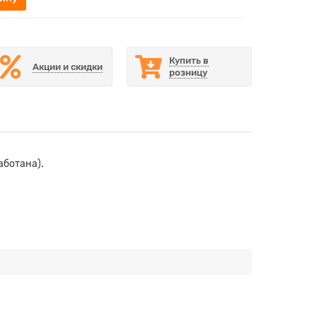
Купить в
Акции и скидки
розницу
аботана).