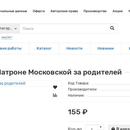
ональные данные
Оферта
Авторские права
Производство
Акции
атегории
:
амулет
вия работы
Каталог
Новости
Новинки
Матроне Московской за родителей
Код Товара:
Производители
Наличие:
155 ₽
Кол-во
В кор