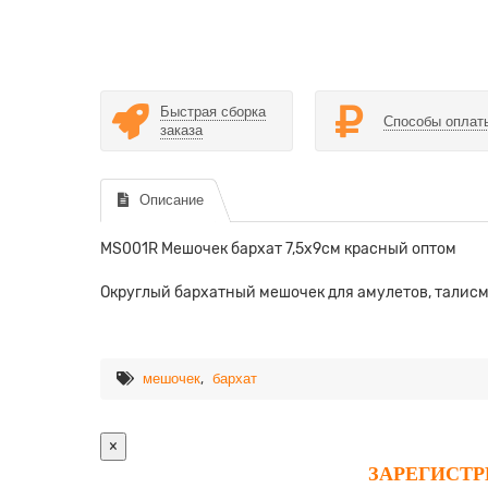
Быстрая сборка
Способы оплат
заказа
Описание
MS001R Мешочек бархат 7,5х9см красный оптом
Округлый бархатный мешочек для амулетов, талис
,
мешочек
бархат
×
ЗАРЕГИСТ