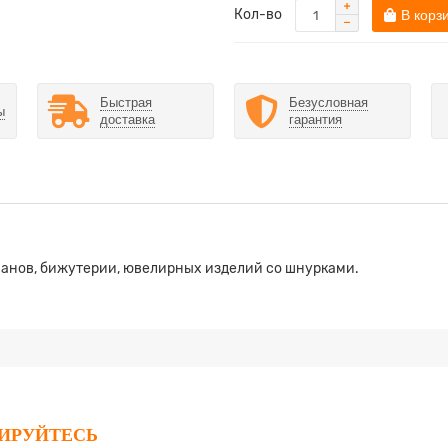
Кол-во
В корз
Быстрая
Безусловная
ы
доставка
гарантия
манов, бижутерии, ювелирных изделий со шнурками.
РИРУЙТЕСЬ