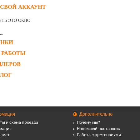
 СВОЙ АККАУНТ
ЕТЬ ЭТО ОКНО
--
ИНКИ
 РАБОТЫ
ЛЛЕРОВ
АЛОГ
рмация
Дополнительно
ты и схема проезда
Почему мы?
мация
Надёжный поставщик
-лист
Работа с претензиями