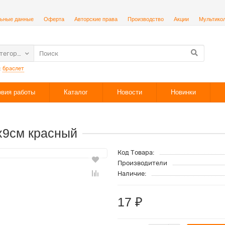
ьные данные
Оферта
Авторские права
Производство
Акции
Мультико
атегории
:
браслет
овия работы
Каталог
Новости
Новинки
х9см красный
Код Товара:
Производители
Наличие:
17 ₽