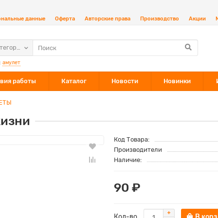
ональные данные
Оферта
Авторские права
Производство
Акции
атегории
:
амулет
вия работы
Каталог
Новости
Новинки
ЕТЫ
жизни
Код Товара:
Производители
Наличие:
90 ₽
Кол-во
В кор