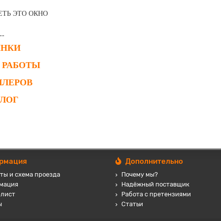
ЕТЬ ЭТО ОКНО
--
ИНКИ
 РАБОТЫ
ЛЛЕРОВ
АЛОГ
рмация
Дополнительно
ты и схема проезда
Почему мы?
мация
Надёжный поставщик
-лист
Работа с претензиями
ы
Статьи