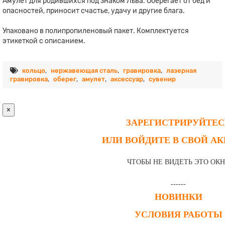
Амулет для родившихся под знаком Льва. Оберегает от бед и
опасностей, приносит счастье, удачу и другие блага.
Упаковано в полипропиленовый пакет. Комплектуется
этикеткой с описанием.
кольцо
,
нержавеющая сталь
,
гравировка
,
лазерная
гравировка
,
оберег
,
амулет
,
аксессуар
,
сувенир
×
ЗАРЕГИСТРИРУЙТЕС
ИЛИ ВОЙДИТЕ В СВОЙ А
ЧТОБЫ НЕ ВИДЕТЬ ЭТО ОК
------
НОВИНКИ
УСЛОВИЯ РАБОТЫ