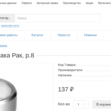
ьные данные
Оферта
Авторские права
Производство
Акции
Мультико
атегории
:
красная нить
овия работы
Каталог
Новости
Новинки
ИАКА
ака Рак, р.8
Код Товара:
Производители
Наличие:
137 ₽
Кол-во
В корзин