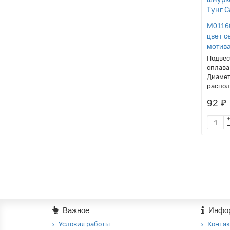
M0116
цвет с
мотива
Подвес
сплава
Диамет
распол
92 ₽
Важное
Инфо
Условия работы
Контак