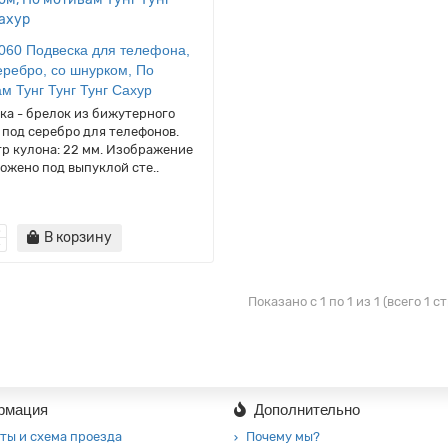
060 Подвеска для телефона,
еребро, со шнурком, По
м Тунг Тунг Тунг Сахур
ка - брелок из бижутерного
 под серебро для телефонов.
р кулона: 22 мм. Изображение
ожено под выпуклой сте..
В корзину
Показано с 1 по 1 из 1 (всего 1 с
рмация
Дополнительно
ты и схема проезда
Почему мы?