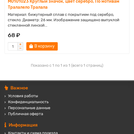
M0101023 Круглый значок, цвет серебро, По мотивам
Тралалело Тралала
Материал: бижутерный сплав с покрытием под серебро,
стекло. Диаметр: 26 мм. Изображение защищено выпуклой
стеклянной линзой...
68 ₽
В корзину
Показано с 1 по 1 из 1 (всего 1 страниц)
Важное
Условия работы
Конфиденциальность
Персональные данные
Публичная оферта
Информация
Контакты и схема проезда