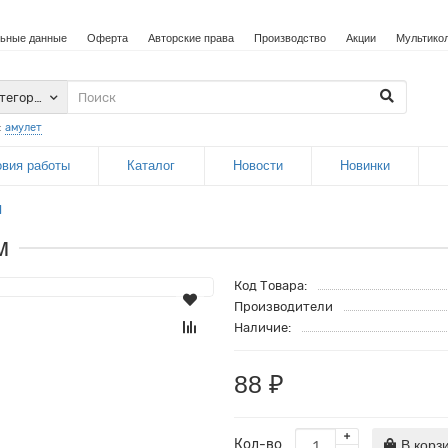
ьные данные
Оферта
Авторские права
Производство
Акции
Мультико
атегории
:
амулет
овия работы
Каталог
Новости
Новинки
Н
м
Код Товара:
Производители
Наличие:
88 ₽
Кол-во
В корз