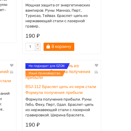
Руны:
Мощная защита от энергетических
лет-
вампиров. Руны: Манназ, Перт,
Турисаз, Тейваз. Браслет-цепь из
нержавеющей стали с лазерной
гравир..
190 ₽
В корзину
Не подходит для OZON
Наше производство
.стали
BSJ-112 Браслет цепь из нерж.стали
Формула получения прибыли
ланий
и
Формула получения прибыли. Руны:
:
Гебо, Феху, Перт, Одал. Браслет-цепь
е..
из нержавеющей стали с лазерной
гравировкой. Ширина браслета..
190 ₽