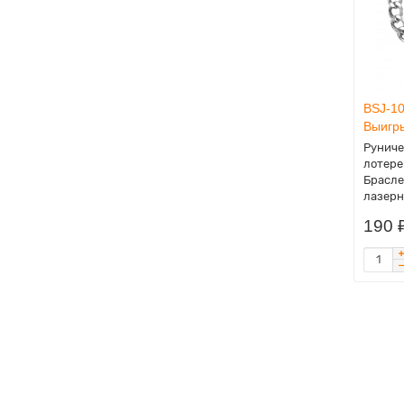
BSJ-10
Выигр
Руниче
лотерею
Брасле
лазерн
190 