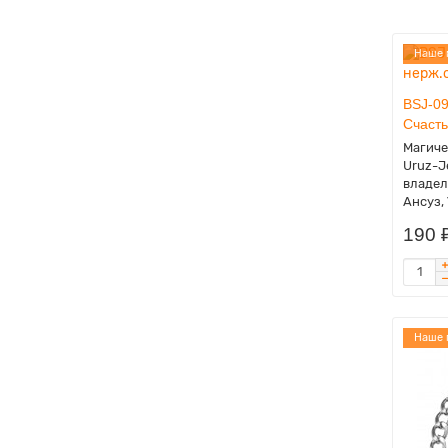
Наше 
BSJ-09
Счасть
Магиче
Uruz-J
владель
Ансуз, 
190 
Наше 