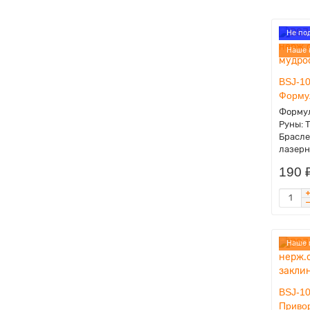
Не по
Наше 
BSJ-10
Форму
Формул
Руны: Т
Брасле
лазерн
190 
Наше 
BSJ-10
Приво