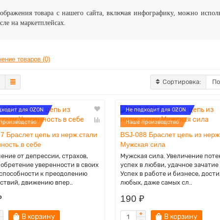
ображения товара с нашего сайта, включая инфографику, можно испол
сле на маркетплейсах.
ение товаров (0)
Сортировка:
дходит для OZON
Не подходит для OZON
производство
Наше производство
7 Браслет цепь из нерж.стали
BSJ-088 Браслет цепь из нерж
ность в себе
Мужская сила
ение от депрессии, страхов,
Мужская сила. Увеличение поте
 обретение уверенности в своих
успех в любви, удачное зачатие
 способности к преодолению
Успех в работе и бизнесе, дост
ствий, движению впер..
любых, даже самых сл..
₽
190 ₽
В корзину
В корзину