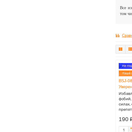
Все из
том чи
Сравн
Не по
Наше 
BSJ-08
Уверен
Избавл
фобий,
силах,
препят
190 