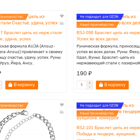
производство
Не подходит для OZON
Наше производство
7 Браслет цепь из нерж.стали
BSJ-098 Браслет цепь из нерж
е, удача, успех
Успех во всех делах
ская формула AUJA (Ansuz-
Руническая формула, приносящ
era-Ansuz) привлекает к своему
успех во всех делах. Руны: Феху,
цу счастье, удачу, успех. Руны:
Одал, Вуньо. Браслет-цепь из
Уруз, Йера, Ансу..
нержавеющей стали с лазерной 
₽
190 ₽
В корзину
В корзину
производство
Не подходит для OZON
Наше производство
BSJ-101 Браслет цепь из нерж
Победа в тендере, аукционе,
конкурсе