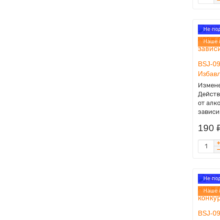
Не по
Наше 
BSJ-09
Избавл
Измене
Действ
от алк
зависи
190 
Не по
Наше 
BSJ-09