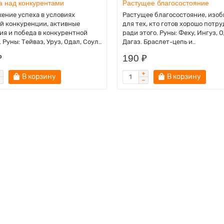
а над конкурентами
Растущее благосостояние
ение успеха в условиях
Растущее благосостояние, изо
й конкуренции, активные
для тех, кто готов хорошо потр
ия и победа в конкурентной
ради этого. Руны: Феху, Ингуз, О
 Руны: Тейваз, Уруз, Одал, Соул..
Дагаз. Браслет-цепь и..
₽
190 ₽
В корзину
В корзину