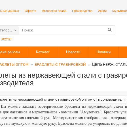
ьные данные
Оферта
Авторские права
Производство
Акции
Мультико
атегории
:
амулет
овия работы
Каталог
Новости
Новинки
АСЛЕТЫ ОПТОМ
БРАСЛЕТЫ С ГРАВИРОВКОЙ
ЦЕПЬ НЕРЖ. СТАЛ
леты из нержавеющей стали с гравир
зводителя
 Вы можете заказать эзотерические браслеты из нержавеющей стали 
в для магазинов и маркетплейсов - компании "Амулетика". Браслеты уп
ием значения сочетаний рун. Метод нанесения изображения - лазерная
дут на мужскую и женскую руку.
Браслеты можно регулировать по длине