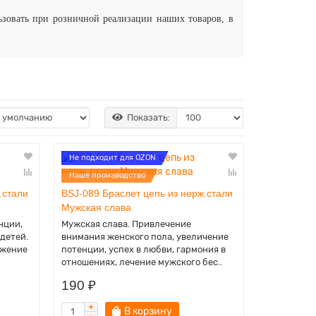
ьзовать при розничной реализации наших товаров, в
Показать:
Не подходит для OZON
Наше производство
.стали
BSJ-089 Браслет цепь из нерж.стали
Мужская слава
нции,
Мужская слава. Привлечение
 детей.
внимания женского пола, увеличение
ижение
потенции, успех в любви, гармония в
отношениях, лечение мужского бес..
190 ₽
В корзину