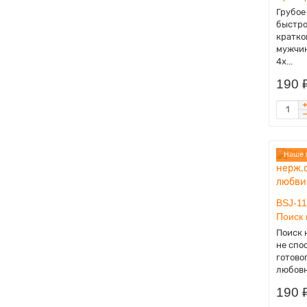
Грубое
быстро
кратко
мужчин
4x...
190 
Наше 
BSJ-11
Поиск
Поиск 
не спо
готово
любовн
190 