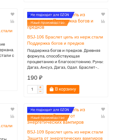
Не подходит для OZON
Наше производство
.стали
BSJ-106 Браслет цепь из нерж.стали
Поддержка богов и предков
ние
Беркана.
Поддержка богов и предков. Древняя
стали с
формула, способствующая
процветанию и благосостоянию. Руны:
Дагаз, Ансуз, Дагаз, Одал. Браслет-..
190 ₽
В корзину
Не подходит для OZON
Наше производство
.стали
BSJ-109 Браслет цепь из нерж.стали
Защита от энергетических вампиров
оты,