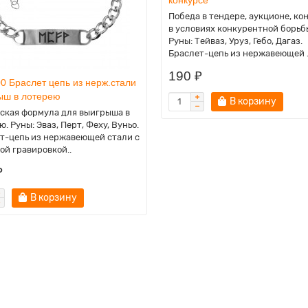
Победа в тендере, аукционе, ко
в условиях конкурентной борьб
Руны: Тейваз, Уруз, Гебо, Дагаз.
Браслет-цепь из нержавеющей .
190 ₽
0 Браслет цепь из нерж.стали
ыш в лотерею
В корзину
ская формула для выигрыша в
. Руны: Эваз, Перт, Феху, Вуньо.
т-цепь из нержавеющей стали с
ой гравировкой..
₽
В корзину