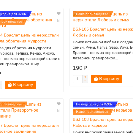
дходит для OZON
Наше производство
производство
BSJ-105 Браслет цепь из нерж
4 Браслет цепь из нерж.стали
Любовь и семья
ла обретения мудрости
Поиск истинной любви и созда
семьи. Руны: Лагуз, Эваз, Уруз, 
а для обретения мудрости.
Браслет-цепь из нержавеющей 
урисаз, Тейваз, Кеназ, Ансуз.
лазерной гравировкой...
т-цепь из нержавеющей стали с
ой гравировкой. Шир..
190 ₽
₽
В корзину
В корзину
производство
Не подходит для OZON
Наше производство
BSJ-108 Браслет цепь из нерж
7 Браслет цепь из нерж.стали
Работа и карьера
ротное заклинание
Поиск высокооплачиваемой раб