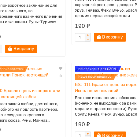
карьерный рост, рост доходов. 
 приворотное заклинание для
Уруз, Тейваз, Феху, Вуньо. Брас
го и сильного, но
цепь из нержавеющей стали ..
временного взаимного влечения
ы и женщины. Руны: Турисаз
190 ₽
₽
В корзину
В корзину
производство
Не подходит для OZON
Наше производство
BSJ-111 Браслет цепь из нерж
0 Браслет цепь из нерж.стали
Исполнение желаний
 настоящей любви
Быстрое исполнение любых же
(конечно, не выходящих за рамк
настоящей любви, достойного,
морали и нравственности). Руны
собного на подлость партнера,
Соулу, Кеназ, Феху, Вуньо. Брасл
го к созданию крепкого
ого союза. Руны: Манназ,..
190 ₽
₽
В корзину