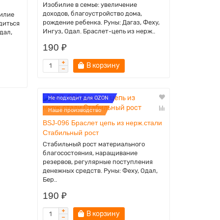
Изобилие в семье: увеличение
доходов, благоустройство дома,
билие
рождение ребенка. Руны: Дагаз, Феху,
удиться
Ингуз, Одал. Браслет-цепь из нерж..
дал,
190 ₽
В корзину
Не подходит для OZON
Наше производство
BSJ-096 Браслет цепь из нерж.стали
Стабильный рост
Стабильный рост материального
благосостояния, наращивание
резервов, регулярные поступления
денежных средств. Руны: Феху, Одал,
Бер..
190 ₽
В корзину