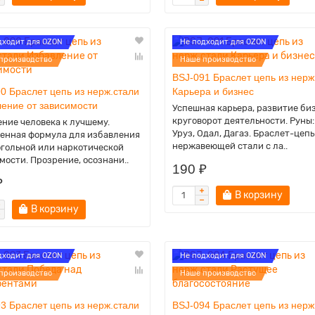
дходит для OZON
Не подходит для OZON
производство
Наше производство
BSJ-091 Браслет цепь из нерж
0 Браслет цепь из нерж.стали
Карьера и бизнес
ение от зависимости
Успешная карьера, развитие би
круговорот деятельности. Руны:
ние человека к лучшему.
Уруз, Одал, Дагаз. Браслет-цепь
енная формула для избавления
нержавеющей стали с ла..
огольной или наркотической
мости. Прозрение, осознани..
190 ₽
₽
В корзину
В корзину
дходит для OZON
Не подходит для OZON
производство
Наше производство
3 Браслет цепь из нерж.стали
BSJ-094 Браслет цепь из нерж