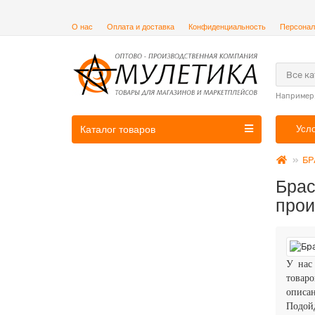
О нас
Оплата и доставка
Конфиденциальность
Персонал
Все к
Например
Каталог товаров
Усл
БР
Брас
прои
У нас
товаро
описан
Подой