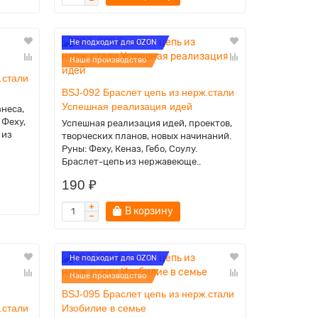
Не подходит для OZON
Наше производство
.стали
BSJ-092 Браслет цепь из нерж.стали
Успешная реализация идей
знеса,
 Феху,
Успешная реализация идей, проектов,
 из
творческих планов, новых начинаний.
Руны: Феху, Кеназ, Гебо, Соулу.
Браслет-цепь из нержавеюще..
190 ₽
В корзину
Не подходит для OZON
Наше производство
BSJ-095 Браслет цепь из нерж.стали
.стали
Изобилие в семье