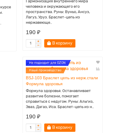
Гармонизация внутреннего мира
человека и окружающего его
нкурсе
пространства. Руны: Вуньо, Ансуз,
ы.
Лагуз, Уруз. Браслет-цепь из
нержавеюще..
.
190 ₽
В корзину
Не подходит для OZON
Наше производство
BSJ-103 Браслет цепь из нерж.стали
Формула здоровья
Формула здоровья. Останавливает
развитие болезни, помогает
справиться с недугом. Руны: Альгиз,
Эваз, Дагаз, Иса. Браслет-цепь из н..
190 ₽
В корзину