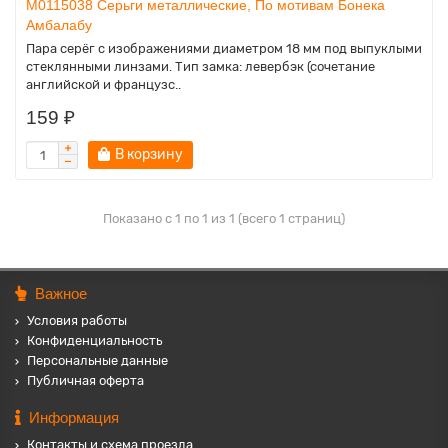
M0115038 Серьги металлические, По мотивам Бонека
Амбалабу
Пара серёг с изображениями диаметром 18 мм под выпуклыми
стеклянными линзами. Тип замка: левербэк (сочетание
английской и французс..
159 ₽
В корзину
Показано с 1 по 1 из 1 (всего 1 страниц)
Важное
Условия работы
Конфиденциальность
Персональные данные
Публичная оферта
Информация
Контакты и схема проезда