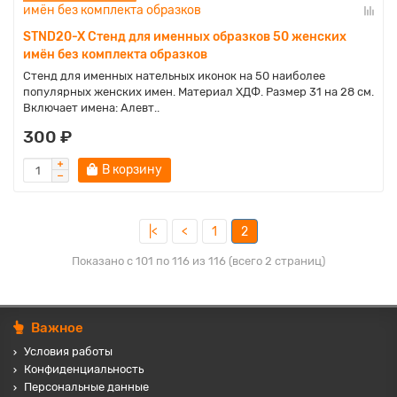
STND20-X Стенд для именных образков 50 женских
имён без комплекта образков
Стенд для именных нательных иконок на 50 наиболее
популярных женских имен. Материал ХДФ. Размер 31 на 28 см.
Включает имена: Алевт..
300 ₽
В корзину
|<
<
1
2
Показано с 101 по 116 из 116 (всего 2 страниц)
Важное
Условия работы
Конфиденциальность
Персональные данные